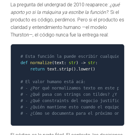
La pregunta del undergrad de 2010 reaparece:
¿qué
aporto yo si la máquina ya escribe la función?
. Si el
producto es código, perdimos. Pero si el producto es
claridad y entendimiento humano —el modelo
Thurston—, el código nunca fue la entrega real:
# Esta función la puede escribir cualquier LLM
def
normalize
(
text
:
str
)
-
>
str
:
return
 text
.
strip
(
)
.
lower
(
)
# El valor humano está acá:
# - ¿Por qué normalizamos texto en este punto d
# - ¿Qué pasa con strings con tildes? ¿Y con em
# - ¿Qué constraints del negocio justifican est
# - ¿Quién mantiene esto cuando el equipo cambi
# - ¿Cómo se documenta para el próximo onboardi