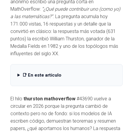
Ó
anónimo escribió una pregunta corta en
N
MathOverflow:
“¿Qué puede contribuir uno (como yo)
a las matemáticas?”
. La pregunta acumula hoy
171.000 vistas, 16 respuestas y un detalle que la
convirtió en clásico: la respuesta más votada (631
puntos) la escribió William Thurston, ganador de la
Medalla Fields en 1982 y uno de los topólogos más
influyentes del siglo XX.
📑 En este artículo
El hilo
thurston mathoverflow
#43690 vuelve a
circular en 2026 porque la pregunta cambió de
contexto pero no de fondo: si los modelos de IA
escriben código, demuestran teoremas y resumen
papers, ¿qué aportamos los humanos? La respuesta