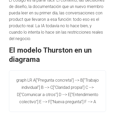
El código es la parte fácil. El contexto, las decisiones
de diseño, la documentación que un nuevo miembro
pueda leer en su primer día, las conversaciones con
product que llevaron a esa función: todo eso es el
producto real. La IA todavía no lo hace bien, y
cuando lo intenta lo hace sin las restricciones reales
del negocio.
El modelo Thurston en un
diagrama
graph LR A["Pregunta concreta"] --> B["Trabajo
individual"] B --> C["Claridad propia"] C -->
D["Comunicar a otros"] D --> E["Entendimiento
colectivo"] E --> F["Nueva pregunta"] F --> A