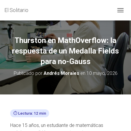
El Solitario
C
A
M
B
I
Thurston en MathOverflow: la
A
R
respuesta de un Medalla Fields
M
para no-Gauss
O
D
O
Publicado por
Andrés Morales
en
10 mayo, 2026
D
E
N
A
V
E
G
⏱️ Lectura: 12 min
A
C
Hace 15 años, un estudiante de matemáticas
I