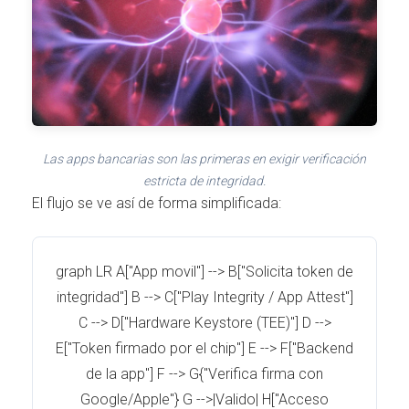
Las apps bancarias son las primeras en exigir verificación
estricta de integridad.
El flujo se ve así de forma simplificada:
graph LR A["App movil"] --> B["Solicita token de
integridad"] B --> C["Play Integrity / App Attest"]
C --> D["Hardware Keystore (TEE)"] D -->
E["Token firmado por el chip"] E --> F["Backend
de la app"] F --> G{"Verifica firma con
Google/Apple"} G -->|Valido| H["Acceso