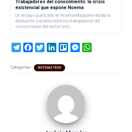
Trabajadores del conocimiento: la crisis
existencial que expone Noema
Un ensayo publicado en Noema Magazine retrata la
desilusión creciente entre los trabajadores del
conocimiento del sector tech,…
T
F
T
Li
Tr
M
W
el
a
wi
nk
ell
es
h
e
ce
tt
e
o
se
at
Categorías:
NOTICIAS TECH
gr
b
er
dI
n
s
a
o
n
g
A
m
ok
er
p
p