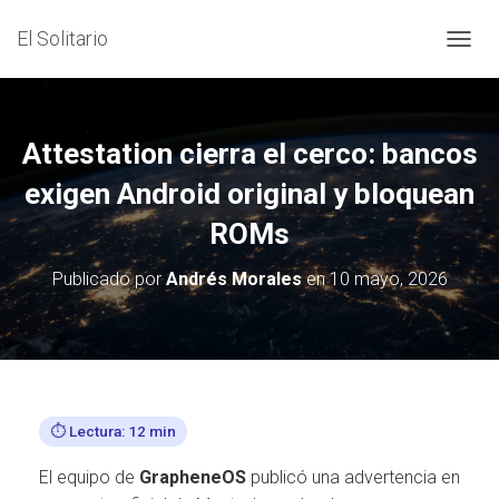
El Solitario
C
A
M
B
I
Attestation cierra el cerco: bancos
A
R
exigen Android original y bloquean
M
ROMs
O
D
O
Publicado por
Andrés Morales
en
10 mayo, 2026
D
E
N
A
V
E
G
⏱️ Lectura: 12 min
A
C
El equipo de
GrapheneOS
publicó una advertencia en
I