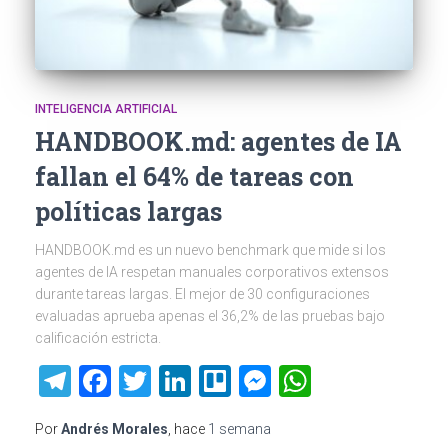
INTELIGENCIA ARTIFICIAL
HANDBOOK.md: agentes de IA
fallan el 64% de tareas con
políticas largas
HANDBOOK.md es un nuevo benchmark que mide si los
agentes de IA respetan manuales corporativos extensos
durante tareas largas. El mejor de 30 configuraciones
evaluadas aprueba apenas el 36,2% de las pruebas bajo
calificación estricta.
Telegram
Facebook
Twitter
LinkedIn
Trello
Messenger
WhatsAp
Por
Andrés Morales
, hace
1 semana