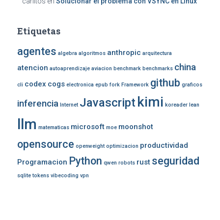
carlitos
en
Solucionar el problema con VSYNC en Linux
Etiquetas
agentes
anthropic
algebra
algoritmos
arquitectura
china
atencion
autoaprendizaje
aviacion
benchmark
benchmarks
github
codex
cogs
cli
electronica
epub
fork
Framework
graficos
kimi
Javascript
inferencia
Internet
koreader
lean
llm
microsoft
moonshot
matematicas
moe
opensource
productividad
openweight
optimizacion
Python
seguridad
Programacion
rust
qwen
robots
sqlite
tokens
vibecoding
vpn