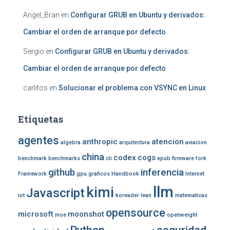
Angel_Bran
en
Configurar GRUB en Ubuntu y derivados:
Cambiar el orden de arranque por defecto
Sergio
en
Configurar GRUB en Ubuntu y derivados:
Cambiar el orden de arranque por defecto
carlitos
en
Solucionar el problema con VSYNC en Linux
Etiquetas
agentes
anthropic
atencion
algebra
arquitectura
aviacion
china
codex
cogs
benchmark
benchmarks
cli
epub
firmware
fork
github
inferencia
Framework
gpu
graficos
Handbook
Internet
llm
kimi
Javascript
iot
koreader
lean
matematicas
opensource
microsoft
moonshot
moe
openweight