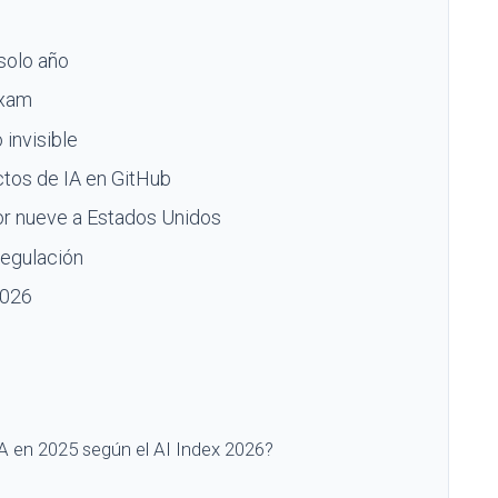
 solo año
Exam
 invisible
ctos de IA en GitHub
por nueve a Estados Unidos
regulación
2026
 IA en 2025 según el AI Index 2026?