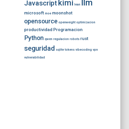
llm
kimi
Javascript
lean
microsoft
moonshot
moe
opensource
openweight
optimizacion
productividad
Programacion
Python
rust
qwen
regulacion
robots
seguridad
sqlite
tokens
vibecoding
vpn
vulnerabilidad