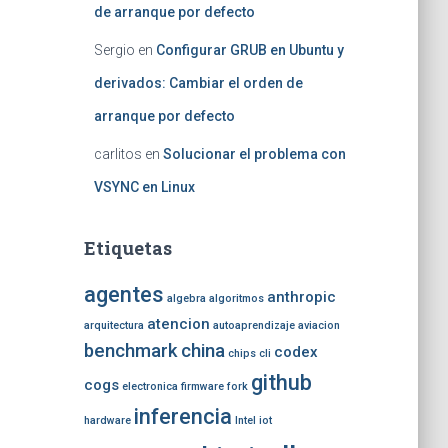
de arranque por defecto
Sergio
en
Configurar GRUB en Ubuntu y
derivados: Cambiar el orden de
arranque por defecto
carlitos
en
Solucionar el problema con
VSYNC en Linux
Etiquetas
agentes
anthropic
algebra
algoritmos
atencion
arquitectura
autoaprendizaje
aviacion
benchmark
china
codex
chips
cli
github
cogs
electronica
firmware
fork
inferencia
hardware
Intel
iot