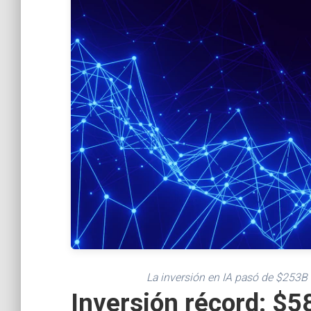
La inversión en IA pasó de $253B
Inversión récord: $5