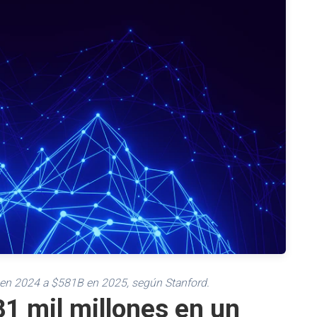
 en 2024 a $581B en 2025, según Stanford.
81 mil millones en un