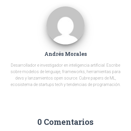
a
o
n
g
A
m
ok
er
p
p
Andrés Morales
Desarrollador e investigador en inteligencia artificial. Escribe
sobre modelos de lenguaje, frameworks, herramientas para
devs y lanzamientos open source. Cubre papers de ML,
ecosistema de startups tech y tendencias de programación.
0 Comentarios