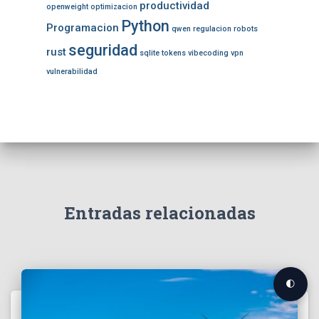
productividad
openweight
optimizacion
Python
Programacion
qwen
regulacion
robots
seguridad
rust
sqlite
tokens
vibecoding
vpn
vulnerabilidad
Entradas relacionadas
🌓