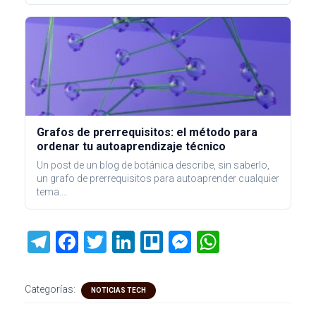
Grafos de prerrequisitos: el método para
ordenar tu autoaprendizaje técnico
Un post de un blog de botánica describe, sin saberlo,
un grafo de prerrequisitos para autoaprender cualquier
tema.…
T
F
T
Li
Tr
M
W
el
a
wi
nk
ell
es
h
e
ce
tt
e
o
se
at
Categorías:
NOTICIAS TECH
gr
b
er
dI
n
s