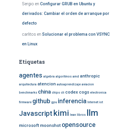
Sergio
en
Configurar GRUB en Ubuntu y
derivados: Cambiar el orden de arranque por
defecto
carlitos
en
Solucionar el problema con VSYNC
en Linux
Etiquetas
agentes
anthropic
algebra
algoritmos
amd
atencion
arquitectura
autoaprendizaje
aviacion
china
codex
cogs
benchmarks
chips
cli
electronica
github
inferencia
firmware
gpu
Internet
iot
llm
kimi
Javascript
lean
libros
opensource
microsoft
moonshot