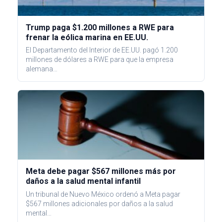
Trump paga $1.200 millones a RWE para
frenar la eólica marina en EE.UU.
El Departamento del Interior de EE.UU. pagó 1.200
millones de dólares a RWE para que la empresa
alemana…
Meta debe pagar $567 millones más por
daños a la salud mental infantil
Un tribunal de Nuevo México ordenó a Meta pagar
$567 millones adicionales por daños a la salud
mental…