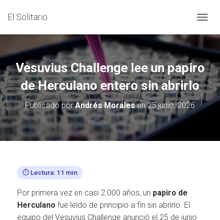
El Solitario
C
A
M
B
I
Vesuvius Challenge lee un papiro
A
R
de Herculano entero sin abrirlo
M
O
Publicado por
Andrés Morales
en
25 junio, 2026
D
O
D
E
N
A
V
⏱️ Lectura: 11 min
E
G
Por primera vez en casi 2.000 años, un
papiro de
A
C
Herculano
fue leído de principio a fin sin abrirlo. El
I
equipo del Vesuvius Challenge anunció el 25 de junio