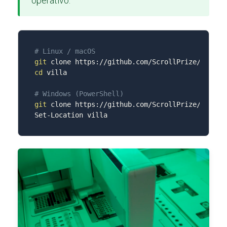
operativo:
# Linux / macOS
git
cd
 villa

# Windows (PowerShell)
git
 clone https://github.com/ScrollPrize/villa.g
Set-Location villa