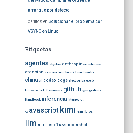
derivados: Cambiar el orden de
arranque por defecto
carlitos
en
Solucionar el problema con
VSYNC en Linux
Etiquetas
agentes
anthropic
algebra
arquitectura
atencion
aviacion
benchmark
benchmarks
china
codex
cogs
cli
electronica
epub
github
firmware
fork
Framework
gpu
graficos
inferencia
Handbook
Internet
iot
kimi
Javascript
lean
libros
llm
microsoft
moonshot
moe