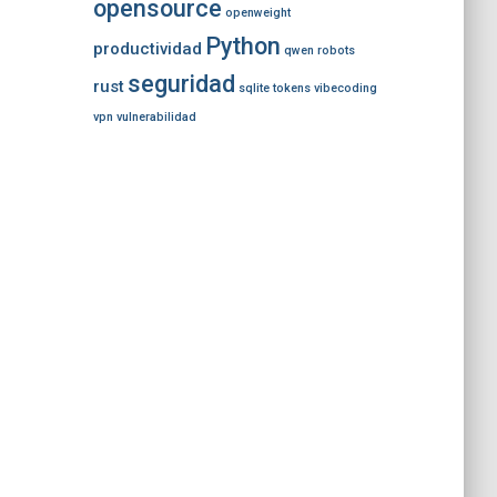
opensource
openweight
Python
productividad
qwen
robots
seguridad
rust
sqlite
tokens
vibecoding
vpn
vulnerabilidad