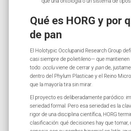
que una ontología o un sistema de tipos
Qué es HORG y por qu
de pan
El Holotypic Occlupanid Research Group def
casi siempre de polietileno— que mantienen ce
todo:
occlu
viene de cerrar y
pan
de, justamen
dentro del Phylum Plasticae y el Reino Micr
que la mayoría tira sin mirar.
El proyecto es deliberadamente paródico: imit
seriedad formal. Pero esa seriedad es la clave
rigor de una disciplina científica, HORG te
clasificación: qué decisiones hay que tomar