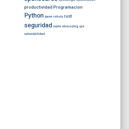
productividad
Programacion
Python
rust
qwen
robots
seguridad
sqlite
vibecoding
vpn
vulnerabilidad