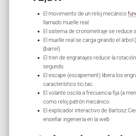
El movimiento de un reloj mecánico
fun
llamado muelle real.
El sistema de cronometraje se reduce a 
El muelle real se carga girando el árbol
(barrel).
El tren de engranajes reduce la rotació
segundo.
El escape (escapement) libera los engra
característico tic-tac.
El volante oscila a frecuencia fija (a m
como reloj patrón mecánico.
El explicador interactivo de Bartosz C
enseñar ingeniería en la web.