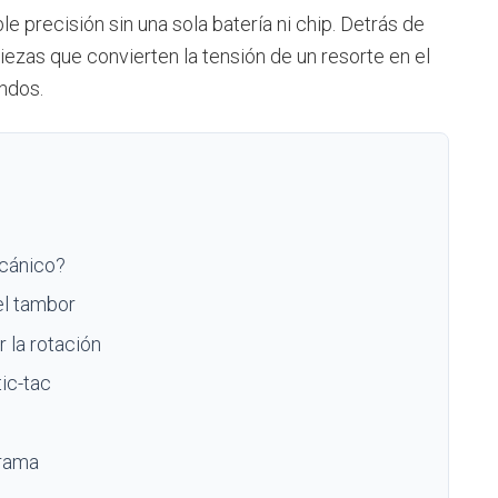
e precisión sin una sola batería ni chip. Detrás de
ezas que convierten la tensión de un resorte en el
undos.
ecánico?
 el tambor
r la rotación
tic-tac
grama