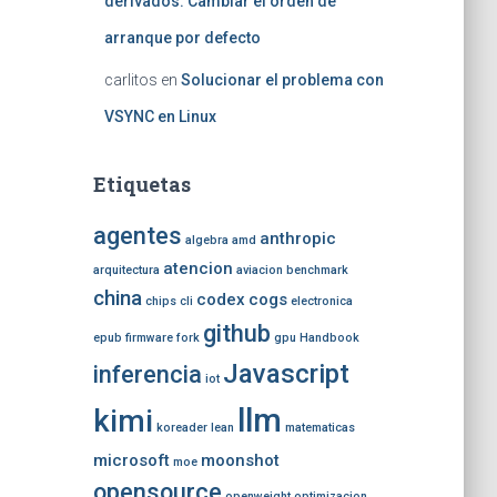
derivados: Cambiar el orden de
arranque por defecto
carlitos
en
Solucionar el problema con
VSYNC en Linux
Etiquetas
agentes
anthropic
algebra
amd
atencion
arquitectura
aviacion
benchmark
china
codex
cogs
chips
cli
electronica
github
epub
firmware
fork
gpu
Handbook
Javascript
inferencia
iot
llm
kimi
koreader
lean
matematicas
microsoft
moonshot
moe
opensource
openweight
optimizacion