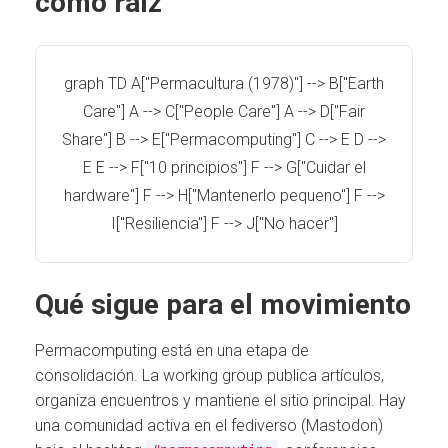
como raíz
graph TD A["Permacultura (1978)"] --> B["Earth
Care"] A --> C["People Care"] A --> D["Fair
Share"] B --> E["Permacomputing"] C --> E D -->
E E --> F["10 principios"] F --> G["Cuidar el
hardware"] F --> H["Mantenerlo pequeno"] F -->
I["Resiliencia"] F --> J["No hacer"]
Qué sigue para el movimiento
Permacomputing está en una etapa de
consolidación. La working group publica artículos,
organiza encuentros y mantiene el sitio principal. Hay
una comunidad activa en el fediverso (Mastodon)