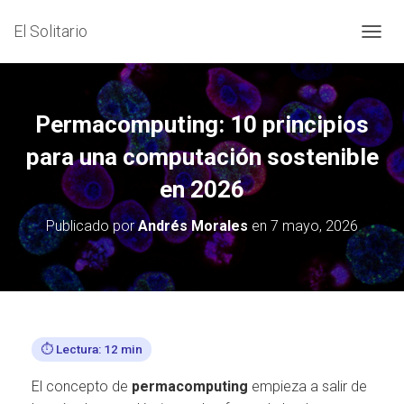
El Solitario
C
A
M
B
I
Permacomputing: 10 principios
A
R
para una computación sostenible
M
en 2026
O
D
O
Publicado por
Andrés Morales
en
7 mayo, 2026
D
E
N
A
V
E
G
⏱️ Lectura: 12 min
A
C
El concepto de
permacomputing
empieza a salir de
I