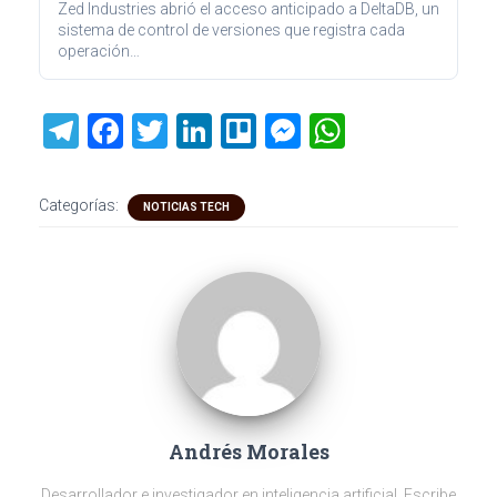
Zed Industries abrió el acceso anticipado a DeltaDB, un
sistema de control de versiones que registra cada
operación…
T
F
T
Li
Tr
M
W
el
a
wi
nk
ell
es
h
e
ce
tt
e
o
se
at
Categorías:
NOTICIAS TECH
gr
b
er
dI
n
s
a
o
n
g
A
m
ok
er
p
p
Andrés Morales
Desarrollador e investigador en inteligencia artificial. Escribe