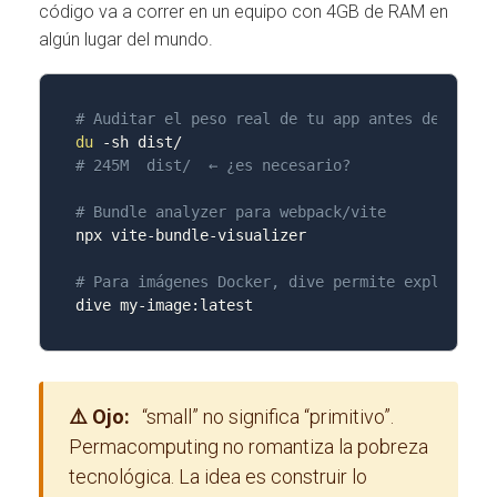
código va a correr en un equipo con 4GB de RAM en
algún lugar del mundo.
# Auditar el peso real de tu app antes de shipe
du
-sh
# 245M  dist/  ← ¿es necesario?
# Bundle analyzer para webpack/vite
npx vite-bundle-visualizer

# Para imágenes Docker, dive permite explorar c
dive my-image:latest
⚠️ Ojo:
“small” no significa “primitivo”.
Permacomputing no romantiza la pobreza
tecnológica. La idea es construir lo