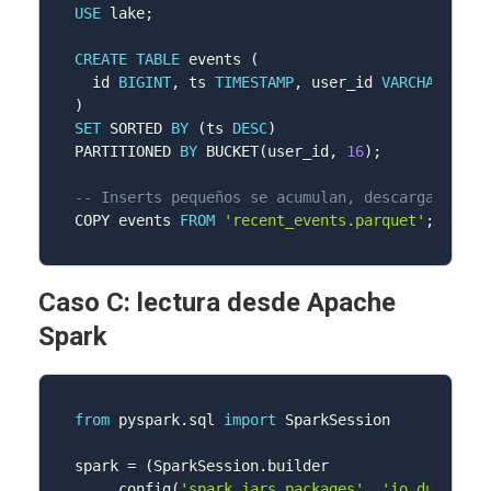
USE
 lake
;
CREATE
TABLE
 events 
(
  id 
BIGINT
,
 ts 
TIMESTAMP
,
 user_id 
VARCHAR
,
)
SET
 SORTED 
BY
(
ts 
DESC
)
PARTITIONED 
BY
 BUCKET
(
user_id
,
16
)
;
-- Inserts pequeños se acumulan, descargas gran
COPY events 
FROM
'recent_events.parquet'
;
Caso C: lectura desde Apache
Spark
from
 pyspark
.
sql 
import
 SparkSession

spark 
=
(
SparkSession
.
builder

.
config
(
'spark.jars.packages'
,
'io.ducklake