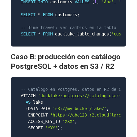
INSERT
INTO
 customers 
VALUES
(
1
,
'Ana'
,
'SV'
)
,
SELECT
*
FROM
 customers
;
-- Time-travel: ver cambios en la tabla
SELECT
*
FROM
 ducklake_table_changes
(
'customers
Caso B: producción con catálogo
PostgreSQL + datos en S3 / R2
-- Catalogo en Postgres, datos en R2 de Cloudfl
ATTACH 
'ducklake:postgres://catalog_user:pwd@db
AS
 lake

(
DATA_PATH 
's3://my-bucket/lake/'
,
   ENDPOINT 
'https://abc123.r2.cloudflarestorag
   ACCESS_KEY_ID 
'XXX'
,
   SECRET 
'YYY'
)
;