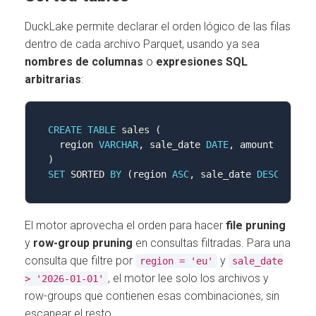
DuckLake permite declarar el orden lógico de las filas
dentro de cada archivo Parquet, usando ya sea
nombres de columnas
o
expresiones SQL
arbitrarias
:
CREATE
TABLE
 sales 
(
  region 
VARCHAR
,
 sale_date 
DATE
,
 amount 
DECIMA
)
SET
 SORTED 
BY
(
region 
ASC
,
 sale_date 
DESC
)
;
El motor aprovecha el orden para hacer
file pruning
y
row-group pruning
en consultas filtradas. Para una
consulta que filtre por
y
region = 'eu'
sale_date
, el motor lee solo los archivos y
> '2026-01-01'
row-groups que contienen esas combinaciones, sin
escanear el resto.