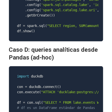
.
config
(
'spark.sql.catalog.lake'
,
'io.duckl
.
config
(
'spark.sql.catalog.lake.uri'
,
'post
.
getOrCreate
(
)
)
df 
=
 spark
.
sql
(
"SELECT region, SUM(amount) FROM
df
.
show
(
)
Caso D: queries analíticas desde
Pandas (ad-hoc)
import
 duckdb

con 
=
 duckdb
.
connect
(
)
con
.
execute
(
"ATTACH 'ducklake:postgres://...' A
df 
=
 con
.
sql
(
"SELECT * FROM lake.events WHERE t
# df es un DataFrame estándar de Pandas