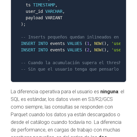
  ts 
TIMESTAMP
,
  user_id 
VARCHAR
,
)
;
-- Inserts pequeños quedan inlineados en el cat
INSERT
INTO
 events 
VALUES
(
1
,
NOW
(
)
,
'user-42'
,
INSERT
INTO
 events 
VALUES
(
2
,
NOW
(
)
,
'user-17'
,
-- Cuando la acumulación supera el threshold, d
-- Sin que el usuario tenga que pensarlo
La diferencia operativa para el usuario es
ninguna
: el
SQL es estándar, los datos viven en S3/R2/GCS
como siempre, las consultas se responden con
Parquet cuando los datos ya están descargados o
desde el catálogo cuando todavía no. La diferencia
de performance, en cargas de trabajo con muchas