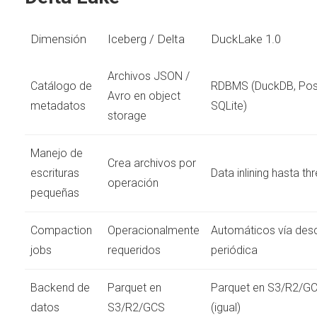
Dimensión
Iceberg / Delta
DuckLake 1.0
Archivos JSON /
Catálogo de
RDBMS (DuckDB, Pos
Avro en object
metadatos
SQLite)
storage
Manejo de
Crea archivos por
escrituras
Data inlining hasta th
operación
pequeñas
Compaction
Operacionalmente
Automáticos vía des
jobs
requeridos
periódica
Backend de
Parquet en
Parquet en S3/R2/G
datos
S3/R2/GCS
(igual)