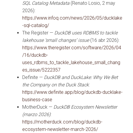
SQL Catalog Metadata
(Renato Losio, 2 may
2026):
https://www.infoq.com/news/2026/05/ducklake
-sql-catalog/
The Register —
DuckDB uses RDBMS to tackle
lakehouse ‘small changes’ issue
(16 abr 2026):
https://www.theregister.com/software/2026/04
/16/duckdb-
uses_rdbms_to_tackle_lakehouse_small_chang
es_issue/5222357
Definite —
DuckDB and DuckLake: Why We Bet
the Company on the Duck Stack
:
https://www.definite.app/blog/duckdb-ducklake-
business-case
MotherDuck —
DuckDB Ecosystem Newsletter
(marzo 2026)
:
https://motherduck.com/blog/duckdb-
ecosystem-newsletter-march-2026/