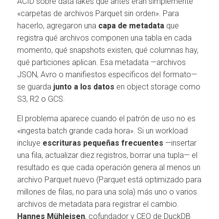
ACID sobre data lakes que antes eran simplemente
«carpetas de archivos Parquet sin orden». Para
hacerlo, agregaron una
capa de metadata
que
registra qué archivos componen una tabla en cada
momento, qué snapshots existen, qué columnas hay,
qué particiones aplican. Esa metadata —archivos
JSON, Avro o manifiestos específicos del formato—
se guarda
junto a los datos
en object storage como
S3, R2 o GCS.
El problema aparece cuando el patrón de uso no es
«ingesta batch grande cada hora». Si un workload
incluye
escrituras pequeñas frecuentes
—insertar
una fila, actualizar diez registros, borrar una tupla— el
resultado es que cada operación genera al menos un
archivo Parquet nuevo (Parquet está optimizado para
millones de filas, no para una sola) más uno o varios
archivos de metadata para registrar el cambio.
Hannes Mühleisen
, cofundador y CEO de DuckDB