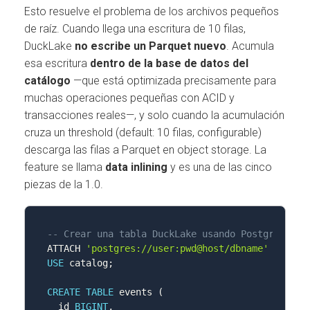
Esto resuelve el problema de los archivos pequeños
de raíz. Cuando llega una escritura de 10 filas,
DuckLake
no escribe un Parquet nuevo
. Acumula
esa escritura
dentro de la base de datos del
catálogo
—que está optimizada precisamente para
muchas operaciones pequeñas con ACID y
transacciones reales—, y solo cuando la acumulación
cruza un threshold (default: 10 filas, configurable)
descarga las filas a Parquet en object storage. La
feature se llama
data inlining
y es una de las cinco
piezas de la 1.0.
-- Crear una tabla DuckLake usando PostgreSQL c
ATTACH 
'postgres://user:pwd@host/dbname'
AS
 cat
USE
 catalog
;
CREATE
TABLE
 events 
(
  id 
BIGINT
,