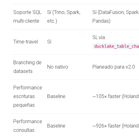
Soporte SQL
Sí (Trino, Spark,
Sí (DataFusion, Spark,
multi-cliente
etc.)
Pandas)
Sí, vía
Time-travel
Sí
ducklake_table_cha
Branching de
No nativo
Planeado para v2.0
datasets
Performance
escrituras
Baseline
~105× faster (Holand
pequeñas
Performance
Baseline
~926× faster (Holand
consultas