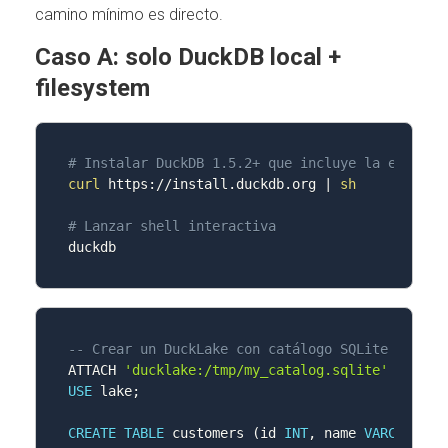
camino mínimo es directo.
Caso A: solo DuckDB local +
filesystem
# Instalar DuckDB 1.5.2+ que incluye la extensi
curl
 https://install.duckdb.org 
|
sh
# Lanzar shell interactiva
-- Crear un DuckLake con catálogo SQLite + dato
ATTACH 
'ducklake:/tmp/my_catalog.sqlite'
AS
 lak
USE
 lake
;
CREATE
TABLE
 customers 
(
id 
INT
,
 name 
VARCHAR
,
 c