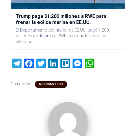
Trump paga $1.200 millones a RWE para
frenar la eólica marina en EE.UU.
El Departamento del Interior de EE.UU. pagó 1.200
millones de dólares a RWE para que la empresa
alemana…
T
F
T
Li
Tr
M
W
el
a
wi
nk
ell
es
h
e
ce
tt
e
o
se
at
Categorías:
NOTICIAS TECH
gr
b
er
dI
n
s
a
o
n
g
A
m
ok
er
p
p