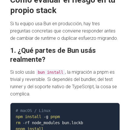
propio stack
Si tu equipo usa Bun en producción, hay tres
preguntas concretas que conviene responder antes
de cambiar de runtime o duplicar esfuerzo migrando.
1. ¿Qué partes de Bun usás
realmente?
Si solo usás
, la migración a pnpm es
bun install
trivial y reversible. Si dependés del bundler, del test
runner y del soporte nativo de TypeScript, la cosa se
complica.
# macOS / Linux
npm
install
-g
pnpm
rm
-rf
pnpm
install