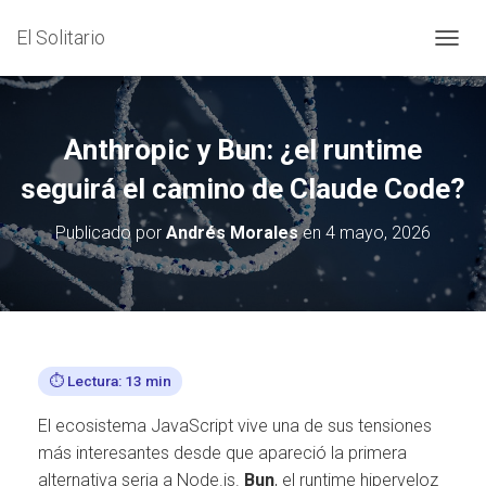
El Solitario
C
A
M
B
I
Anthropic y Bun: ¿el runtime
A
R
seguirá el camino de Claude Code?
M
O
Publicado por
Andrés Morales
en
4 mayo, 2026
D
O
D
E
N
A
V
⏱️ Lectura: 13 min
E
G
El ecosistema JavaScript vive una de sus tensiones
A
C
más interesantes desde que apareció la primera
I
alternativa seria a Node.js.
Bun
, el runtime hiperveloz