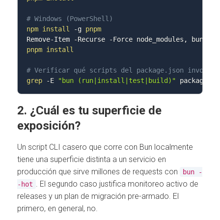
# Windows (PowerShell)
npm
install
-g
pnpm
Remove-Item 
-Recurse
-Force
pnpm
install
# Verificar qué scripts del package.json invocan 
grep
-E
"bun (run|install|test|build)"
 package.js
2. ¿Cuál es tu superficie de
exposición?
Un script CLI casero que corre con Bun localmente
tiene una superficie distinta a un servicio en
producción que sirve millones de requests con
bun -
. El segundo caso justifica monitoreo activo de
-hot
releases y un plan de migración pre-armado. El
primero, en general, no.