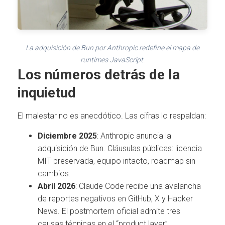
La adquisición de Bun por Anthropic redefine el mapa de
runtimes JavaScript.
Los números detrás de la
inquietud
El malestar no es anecdótico. Las cifras lo respaldan:
Diciembre 2025
: Anthropic anuncia la
adquisición de Bun. Cláusulas públicas: licencia
MIT preservada, equipo intacto, roadmap sin
cambios.
Abril 2026
: Claude Code recibe una avalancha
de reportes negativos en GitHub, X y Hacker
News. El postmortem oficial admite tres
causas técnicas en el “product layer”.