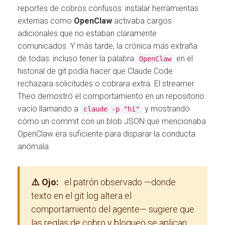
reportes de cobros confusos: instalar herramientas
externas como
OpenClaw
activaba cargos
adicionales que no estaban claramente
comunicados. Y más tarde, la crónica más extraña
de todas: incluso tener la palabra
en el
OpenClaw
historial de git podía hacer que Claude Code
rechazara solicitudes o cobrara extra. El streamer
Theo demostró el comportamiento en un repositorio
vacío llamando a
y mostrando
claude -p "hi"
cómo un commit con un blob JSON que mencionaba
OpenClaw era suficiente para disparar la conducta
anómala.
⚠️ Ojo:
el patrón observado —donde
texto en el git log altera el
comportamiento del agente— sugiere que
las reglas de cobro y bloqueo se aplican