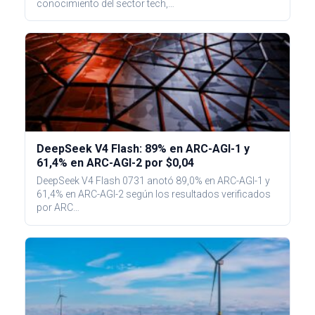
conocimiento del sector tech,…
DeepSeek V4 Flash: 89% en ARC-AGI-1 y
61,4% en ARC-AGI-2 por $0,04
DeepSeek V4 Flash 0731 anotó 89,0% en ARC-AGI-1 y
61,4% en ARC-AGI-2 según los resultados verificados
por ARC…