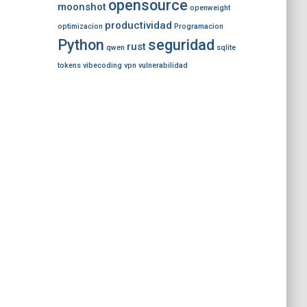
opensource
moonshot
openweight
productividad
optimizacion
Programacion
Python
seguridad
rust
qwen
sqlite
tokens
vibecoding
vpn
vulnerabilidad