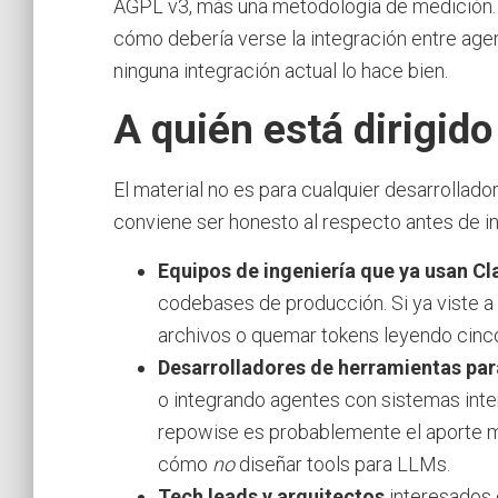
AGPL v3, más una metodología de medición. L
cómo debería verse la integración entre agen
ninguna integración actual lo hace bien.
A quién está dirigido
El material no es para cualquier desarrollador
conviene ser honesto al respecto antes de in
Equipos de ingeniería que ya usan C
codebases de producción. Si ya viste 
archivos o quemar tokens leyendo cinco 
Desarrolladores de herramientas par
o integrando agentes con sistemas inter
repowise es probablemente el aporte má
cómo
no
diseñar tools para LLMs.
Tech leads y arquitectos
interesados 