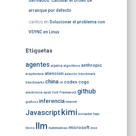
derivados: Cambiar el orden de
arranque por defecto
carlitos
en
Solucionar el problema con
VSYNC en Linux
Etiquetas
agentes
anthropic
algebra
algoritmos
atencion
arquitectura
aviacion
benchmark
china
codex
cogs
benchmarks
cli
github
electronica
epub
fork
Framework
inferencia
graficos
Internet
kimi
Javascript
koreader
lean
llm
microsoft
libros
matematicas
moe