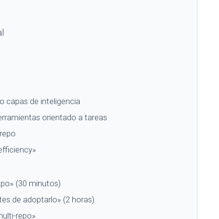
l
o capas de inteligencia
rramientas orientado a tareas
-repo
efficiency»
epo» (30 minutos)
tes de adoptarlo» (2 horas)
ulti-repo»