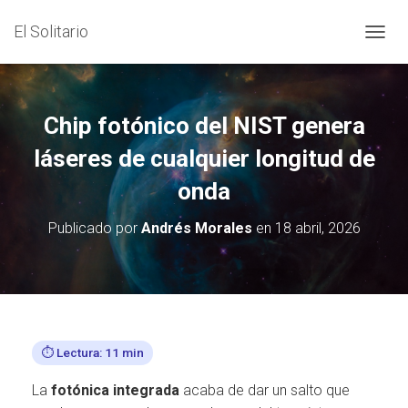
El Solitario
C
A
M
B
I
Chip fotónico del NIST genera
A
R
láseres de cualquier longitud de
M
onda
O
D
O
Publicado por
Andrés Morales
en
18 abril, 2026
D
E
N
A
V
E
G
⏱️ Lectura: 11 min
A
C
La
fotónica integrada
acaba de dar un salto que
I