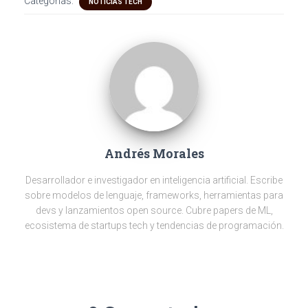
Categorías:
NOTICIAS TECH
gr
b
er
dI
n
s
a
o
n
g
A
m
ok
er
p
p
Andrés Morales
Desarrollador e investigador en inteligencia artificial. Escribe
sobre modelos de lenguaje, frameworks, herramientas para
devs y lanzamientos open source. Cubre papers de ML,
ecosistema de startups tech y tendencias de programación.