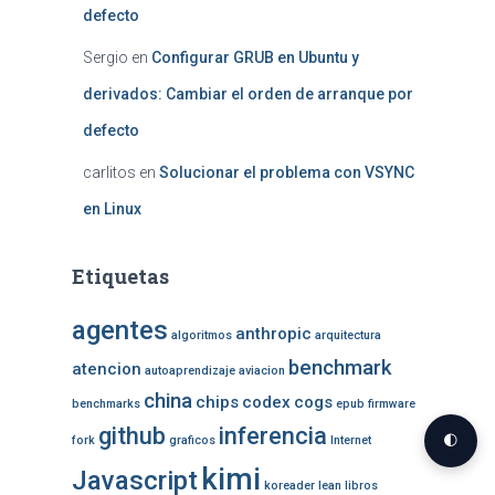
defecto
Sergio
en
Configurar GRUB en Ubuntu y
derivados: Cambiar el orden de arranque por
defecto
carlitos
en
Solucionar el problema con VSYNC
en Linux
Etiquetas
agentes
anthropic
algoritmos
arquitectura
benchmark
atencion
autoaprendizaje
aviacion
china
chips
codex
cogs
benchmarks
epub
firmware
github
inferencia
🌓
fork
graficos
Internet
kimi
Javascript
koreader
lean
libros