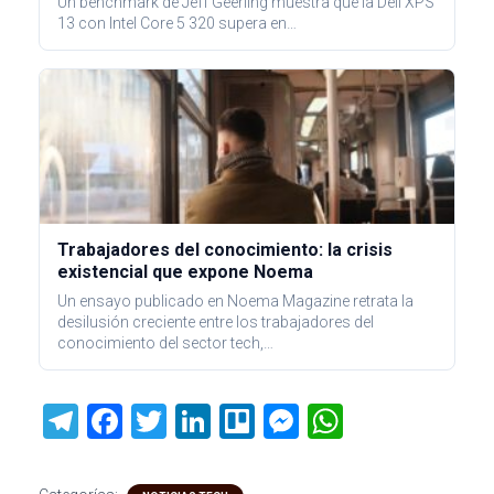
Un benchmark de Jeff Geerling muestra que la Dell XPS
13 con Intel Core 5 320 supera en…
Trabajadores del conocimiento: la crisis
existencial que expone Noema
Un ensayo publicado en Noema Magazine retrata la
desilusión creciente entre los trabajadores del
conocimiento del sector tech,…
T
F
T
Li
Tr
M
W
el
a
wi
nk
ell
es
h
e
ce
tt
e
o
se
at