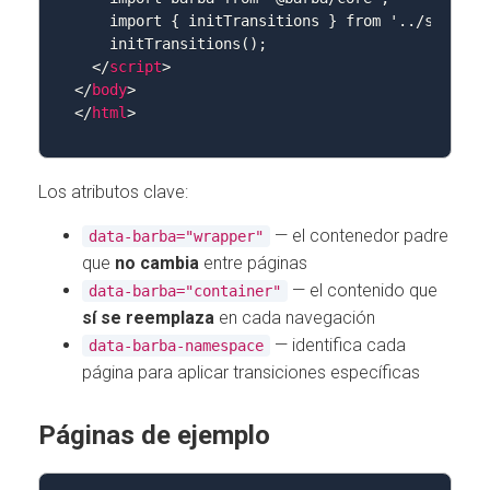
    import { initTransitions } from '../scripts/
    initTransitions();

</
script
>
</
body
>
</
html
>
Los atributos clave:
— el contenedor padre
data-barba="wrapper"
que
no cambia
entre páginas
— el contenido que
data-barba="container"
sí se reemplaza
en cada navegación
— identifica cada
data-barba-namespace
página para aplicar transiciones específicas
Páginas de ejemplo