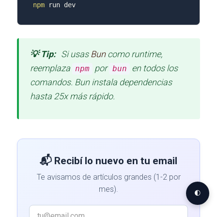
npm
 run dev
💡 Tip:
Si usas
Bun
como runtime,
reemplaza
por
en todos los
npm
bun
comandos. Bun instala dependencias
hasta 25x más rápido.
📬 Recibí lo nuevo en tu email
Te avisamos de artículos grandes (1-2 por
mes).
🌓