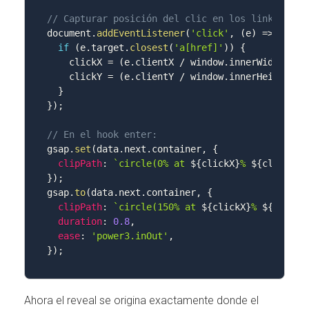
// Capturar posición del clic en los links
document
.
addEventListener
(
'click'
,
(
e
)
=>
{
if
(
e
.
target
.
closest
(
'a[href]'
)
)
{
    clickX 
=
(
e
.
clientX 
/
 window
.
innerWidth
)
*
    clickY 
=
(
e
.
clientY 
/
 window
.
innerHeight
)
*
}
}
)
;
// En el hook enter:
gsap
.
set
(
data
.
next
.
container
,
{
clipPath
:
`
circle(0% at 
${
clickX
}
% 
${
clickY
}
%
}
)
;
gsap
.
to
(
data
.
next
.
container
,
{
clipPath
:
`
circle(150% at 
${
clickX
}
% 
${
clickY
duration
:
0.8
,
ease
:
'power3.inOut'
,
}
)
;
Ahora el reveal se origina exactamente donde el