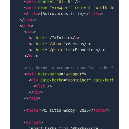
<
meta
charset
=
"
UTF-8
"
/>
<
meta
name
=
"
viewport
"
content
=
"
width=device-w
<
title
>
{Astro.props.title}
</
title
>
</
head
>
<
body
>
<
nav
>
<
a
href
=
"
/
"
>
Inicio
</
a
>
<
a
href
=
"
/about
"
>
Acerca
</
a
>
<
a
href
=
"
/projects
"
>
Proyectos
</
a
>
</
nav
>
<!-- Barba.js wrapper: envuelve todo el conte
<
main
data-barba
=
"
wrapper
"
>
<
div
data-barba
=
"
container
"
data-barba-name
<
slot
/>
</
div
>
</
main
>
<
footer
>
Mi sitio 
&copy;
 2026
</
footer
>
<
script
>
    import barba from '@barba/core';
