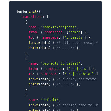
barba
.
init
(
{
transitions
:
[
{
name
:
'home-to-projects'
,
from
:
{
namespace
:
[
'home'
]
}
,
to
:
{
namespace
:
[
'projects'
]
}
,
leave
(
data
)
{
/* clip-path reveal */
}
,
enter
(
data
)
{
/* ... */
}
,
}
,
{
name
:
'projects-to-detail'
,
from
:
{
namespace
:
[
'projects'
]
}
,
to
:
{
namespace
:
[
'project-detail'
]
}
,
leave
(
data
)
{
/* overlay con texto */
}
,
enter
(
data
)
{
/* ... */
}
,
}
,
{
name
:
'default'
,
leave
(
data
)
{
/* cortina como fallback */
enter
(
data
)
{
/* ... */
}
,