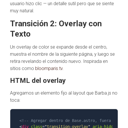
usuario hizo clic — un detalle sutil pero que se siente
muy natural.
Transición 2: Overlay con
Texto
Un overlay de color se expande desde el centro,
muestra el nombre de la siguiente página, y luego se
retira revelando el contenido nuevo. Inspirada en
sitios como
bloomparis.tv
.
HTML del overlay
Agregamos un elemento fijo al layout que Barba.js no
toca:
<!-- Agregar dentro de Base.astro, fuera del wr
<
div
class
=
"
transition-overlay
"
aria-hidden
=
"
tr