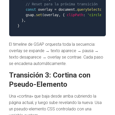
// Reset para la próxima transición
const
 overlay 
=
 document
.
querySelector
(
'.tr
    gsap
.
set
(
overlay
,
{
clipPath
:
'circle(0% at
}
,
}
El timeline de GSAP orquesta toda la secuencia:
overlay se expande → texto aparece → pausa →
texto desaparece → overlay se contrae. Cada paso
se encadena automáticamente.
Transición 3: Cortina con
Pseudo-Elemento
Una «cortina» que baja desde arriba cubriendo la
página actual, y luego sube revelando la nueva. Usa
un pseudo-elemento CSS controlado con una