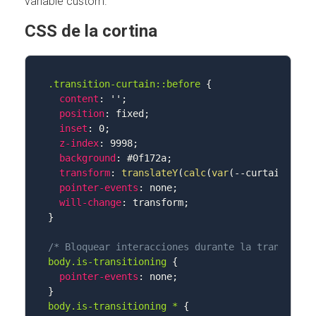
variable custom.
CSS de la cortina
.transition-curtain::before
{
content
:
''
;
position
:
 fixed
;
inset
:
 0
;
z-index
:
 9998
;
background
:
 #0f172a
;
transform
:
translateY
(
calc
(
var
(
--curtain-prog
pointer-events
:
 none
;
will-change
:
 transform
;
}
/* Bloquear interacciones durante la transición
body.is-transitioning
{
pointer-events
:
 none
;
}
body.is-transitioning *
{