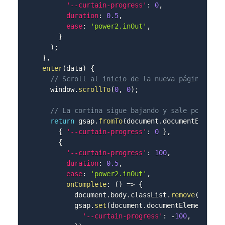
'--curtain-progress'
:
0
,
duration
:
0.5
,
ease
:
'power2.inOut'
,
}
)
;
}
,
enter
(
data
)
{
// Scroll al inicio de la nueva página
    window
.
scrollTo
(
0
,
0
)
;
// La cortina sigue bajando y sale por abaj
return
 gsap
.
fromTo
(
document
.
documentElement
{
'--curtain-progress'
:
0
}
,
{
'--curtain-progress'
:
100
,
duration
:
0.5
,
ease
:
'power2.inOut'
,
onComplete
:
(
)
=>
{
          document
.
body
.
classList
.
remove
(
'is-tr
          gsap
.
set
(
document
.
documentElement
,
{
'--curtain-progress'
:
-
100
,