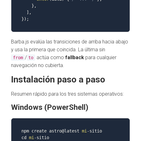
}
,
]
,
}
)
;
Barba.js evalúa las transiciones de arriba hacia abajo
y usa la primera que coincida. La última sin
/
actúa como
fallback
para cualquier
from
to
navegación no cubierta.
Instalación paso a paso
Resumen rápido para los tres sistemas operativos:
Windows (PowerShell)
npm create astro@latest 
mi
-
sitio

cd 
mi
-
sitio
