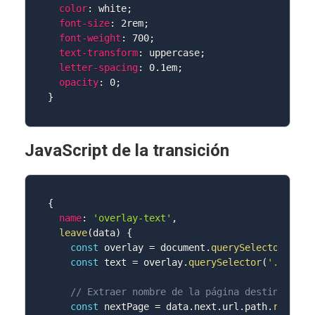
color
:
 white
;
font-size
:
 2rem
;
font-weight
:
 700
;
text-transform
:
 uppercase
;
letter-spacing
:
 0.1em
;
opacity
:
 0
;
}
JavaScript de la transición
{
name
:
'overlay-text'
,
leave
(
data
)
{
const
 overlay 
=
 document
.
querySelector
(
'.tr
const
 text 
=
 overlay
.
querySelector
(
'.transi
// Extraer nombre de la página destino desd
const
 nextPage 
=
 data
.
next
.
url
.
path
.
replace