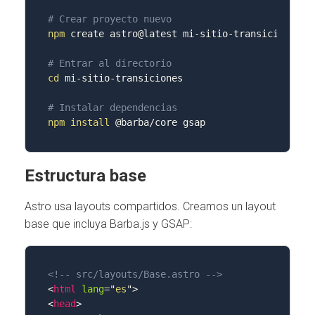
# Crear proyecto nuevo
npm
 create astro@latest mi-sitio-transiciones

# Entrar al directorio
cd
 mi-sitio-transiciones

# Instalar dependencias
npm
install
 @barba/core gsap
Estructura base
Astro usa layouts compartidos. Creamos un layout
base que incluya Barba.js y GSAP:
<!-- src/layouts/Base.astro -->
<
html
lang
=
"
es
"
>
<
head
>