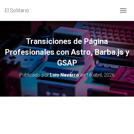
El Solitario
C
A
M
B
I
Transiciones de Página
A
R
Profesionales con Astro, Barba.js y
M
GSAP
O
D
O
Publicado por
Luis Navarro
en
16 abril, 2026
D
E
N
A
V
E
G
A
C
I