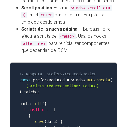
transiciones instantáneas o solo un fade simple
Scroll position
— llama
window.scrollTo(0,
en el
para que la nueva página
0)
enter
empiece desde arriba
Scripts de la nueva página
— Barba.js no re-
ejecuta scripts del
. Usa los hooks
<head>
para reinicializar componentes
afterEnter
que dependan del DOM
// Respetar prefers-reduced-motion
const
 prefersReduced 
=
 window
.
matchMedia
(
'(prefers-reduced-motion: reduce)'
)
.
matches
;
barba
.
init
(
{
transitions
:
[
{
leave
(
data
)
{