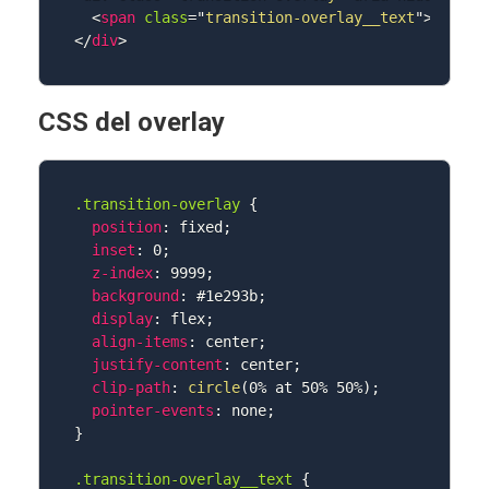
<
span
class
=
"
transition-overlay__text
"
>
</
span
</
div
>
CSS del overlay
.transition-overlay
{
position
:
 fixed
;
inset
:
 0
;
z-index
:
 9999
;
background
:
 #1e293b
;
display
:
 flex
;
align-items
:
 center
;
justify-content
:
 center
;
clip-path
:
circle
(
0% at 50% 50%
)
;
pointer-events
:
 none
;
}
.transition-overlay__text
{