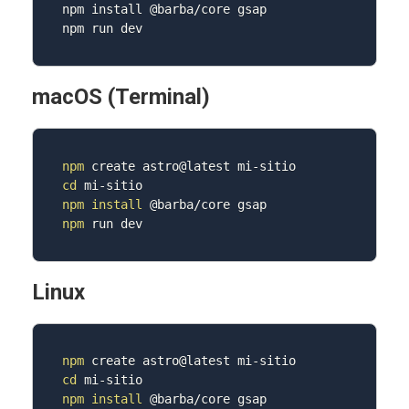
npm install @barba/core gsap

npm run dev
macOS (Terminal)
npm
cd
npm
install
npm
 run dev
Linux
npm
cd
npm
install