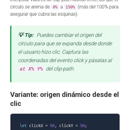
círculo se anima de
a
(más del 100% para
0%
150%
asegurar que cubra las esquinas).
💡 Tip:
Puedes cambiar el origen del
círculo para que se expanda desde donde
el usuario hizo clic. Captura las
coordenadas del evento click y pásalas al
del clip-path.
at X% Y%
Variante: origen dinámico desde el
clic
let
 clickX 
=
50
,
 clickY 
=
50
;