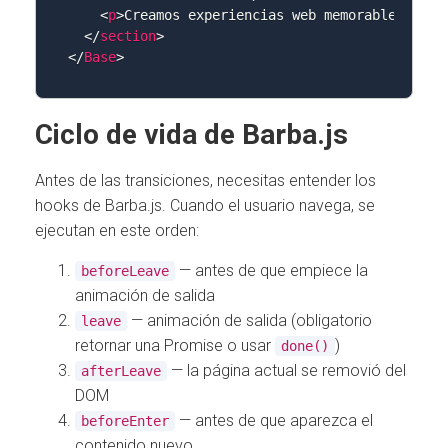
<
p
>
Creamos experiencias web memorables.
</
p
>
</
section
>
</
Base
>
Ciclo de vida de Barba.js
Antes de las transiciones, necesitas entender los
hooks de Barba.js. Cuando el usuario navega, se
ejecutan en este orden:
— antes de que empiece la
beforeLeave
animación de salida
— animación de salida (obligatorio
leave
retornar una Promise o usar
)
done()
— la página actual se removió del
afterLeave
DOM
— antes de que aparezca el
beforeEnter
contenido nuevo