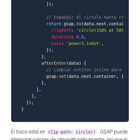
}
)
;
// Expandir el círculo hasta revelar 
return
 gsap
.
to
(
data
.
next
.
container
,
{
clipPath
:
'circle(150% at 50% 50%)'
duration
:
0.8
,
ease
:
'power3.inOut'
,
}
)
;
}
,
afterEnter
(
data
)
{
// Limpiar estilos inline para no int
          gsap
.
set
(
data
.
next
.
container
,
{
clear
}
,
}
,
]
,
}
)
;
}
El truco está en
. GSAP puede
clip-path: circle()
interpolar valores de clip-path nativamente, así que el