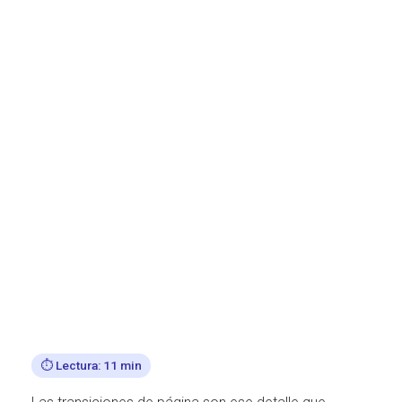
Ó
N
⏱️ Lectura: 11 min