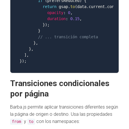
if
(
prefersReduced
)
{
return
 gsap
.
to
(
data
.
current
.
container
opacity
:
0
,
duration
:
0.15
,
}
)
;
}
// ... transición completa
}
,
}
,
]
,
}
)
;
Transiciones condicionales
por página
Barba.js permite aplicar transiciones diferentes según
la página de origen o destino. Usa las propiedades
y
con los namespaces:
from
to