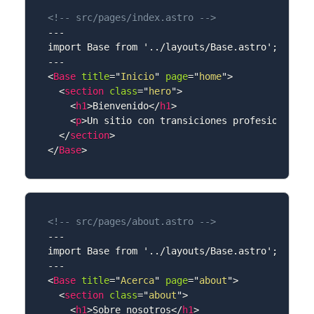
<!-- src/pages/index.astro -->
---

import Base from '../layouts/Base.astro';

<
Base
title
=
"
Inicio
"
page
=
"
home
"
>
<
section
class
=
"
hero
"
>
<
h1
>
Bienvenido
</
h1
>
<
p
>
Un sitio con transiciones profesionales.
</
section
>
</
Base
>
<!-- src/pages/about.astro -->
---

import Base from '../layouts/Base.astro';

<
Base
title
=
"
Acerca
"
page
=
"
about
"
>
<
section
class
=
"
about
"
>
<
h1
>
Sobre nosotros
</
h1
>