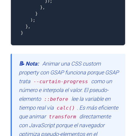
}
)
;
}
,
}
)
;
}
,
}
📝 Nota:
Animar una CSS custom
property con GSAP funciona porque GSAP
trata
como un
--curtain-progress
número e interpola el valor. El pseudo-
elemento
lee la variable en
::before
tiempo real vía
. Es más eficiente
calc()
que animar
directamente
transform
con JavaScript porque el navegador
optimiza pseudo-elementos en el