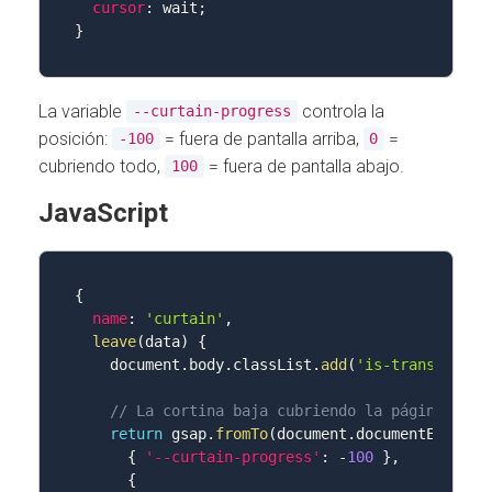
cursor
:
 wait
;
}
La variable
controla la
--curtain-progress
posición:
= fuera de pantalla arriba,
=
-100
0
cubriendo todo,
= fuera de pantalla abajo.
100
JavaScript
{
name
:
'curtain'
,
leave
(
data
)
{
    document
.
body
.
classList
.
add
(
'is-transitioni
// La cortina baja cubriendo la página
return
 gsap
.
fromTo
(
document
.
documentElement
{
'--curtain-progress'
:
-
100
}
,
{