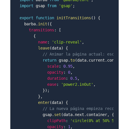
import
 gsap 
from
'gsap'
;
export
function
initTransitions
(
)
{
  barba
.
init
(
{
transitions
:
[
{
name
:
'clip-reveal'
,
leave
(
data
)
{
// Animar la página actual: escalar h
return
 gsap
.
to
(
data
.
current
.
container
scale
:
0.95
,
opacity
:
0
,
duration
:
0.5
,
ease
:
'power2.inOut'
,
}
)
;
}
,
enter
(
data
)
{
// La nueva página empieza recortada 
          gsap
.
set
(
data
.
next
.
container
,
{
clipPath
:
'circle(0% at 50% 50%)'
,
opacity
:
1
,