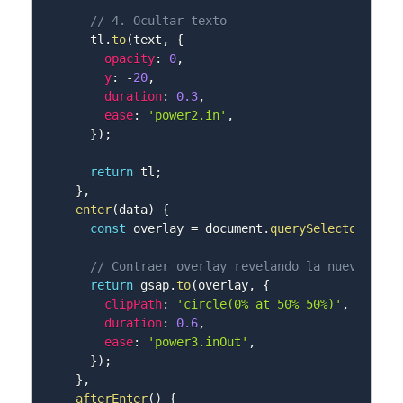
// 4. Ocultar texto
    tl
.
to
(
text
,
{
opacity
:
0
,
y
:
-
20
,
duration
:
0.3
,
ease
:
'power2.in'
,
}
)
;
return
 tl
;
}
,
enter
(
data
)
{
const
 overlay 
=
 document
.
querySelector
(
'.tr
// Contraer overlay revelando la nueva pági
return
 gsap
.
to
(
overlay
,
{
clipPath
:
'circle(0% at 50% 50%)'
,
duration
:
0.6
,
ease
:
'power3.inOut'
,
}
)
;
}
,
afterEnter
(
)
{