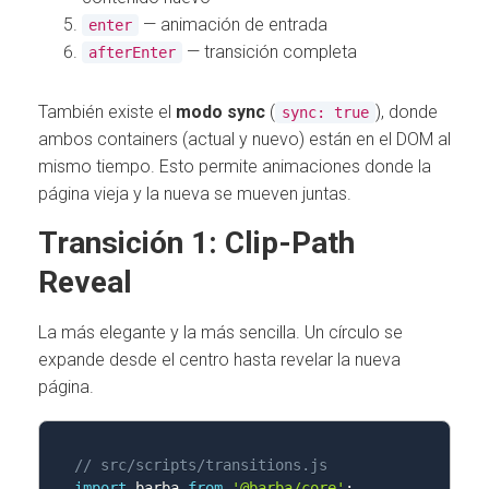
— animación de entrada
enter
— transición completa
afterEnter
También existe el
modo sync
(
), donde
sync: true
ambos containers (actual y nuevo) están en el DOM al
mismo tiempo. Esto permite animaciones donde la
página vieja y la nueva se mueven juntas.
Transición 1: Clip-Path
Reveal
La más elegante y la más sencilla. Un círculo se
expande desde el centro hasta revelar la nueva
página.
// src/scripts/transitions.js
import
 barba 
from
'@barba/core'
;