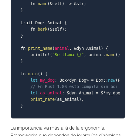
    fn 
name
(
&
self
)
-
>
&
str
;
}
trait Dog
:
 Animal 
{
    fn 
bark
(
&
self
)
;
}
fn 
print_name
(
animal
:
&
dyn Animal
)
{
    println
!
(
"Se llama {}"
,
 animal
.
name
(
)
)
;
}
fn 
main
(
)
{
let
my_dog
:
 Box
<
dyn Dog
>
=
 Box
:
:
new
(
Poodle
)
// En Rust 1.86 esto compila sin boilerplat
let
as_animal
:
&
dyn Animal 
=
&
*
my_dog
;
print_name
(
as_animal
)
;
}
La importancia va más allá de la ergonomía.
Frameworks que dependen de jerarquías dinámicas