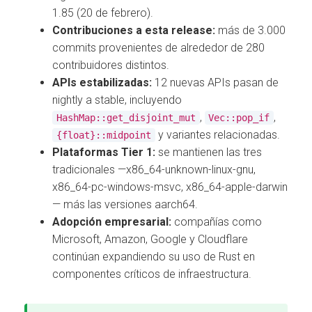
1.85 (20 de febrero).
Contribuciones a esta release:
más de 3.000
commits provenientes de alrededor de 280
contribuidores distintos.
APIs estabilizadas:
12 nuevas APIs pasan de
nightly a stable, incluyendo
,
,
HashMap::get_disjoint_mut
Vec::pop_if
y variantes relacionadas.
{float}::midpoint
Plataformas Tier 1:
se mantienen las tres
tradicionales —x86_64-unknown-linux-gnu,
x86_64-pc-windows-msvc, x86_64-apple-darwin
— más las versiones aarch64.
Adopción empresarial:
compañías como
Microsoft, Amazon, Google y Cloudflare
continúan expandiendo su uso de Rust en
componentes críticos de infraestructura.