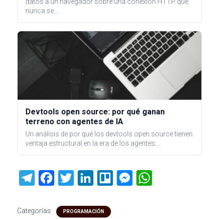
datos a un navegador sobre una conexión HTTP que
nunca se…
Devtools open source: por qué ganan
terreno con agentes de IA
Un análisis de por qué los devtools open source tienen
ventaja estructural en la era de los agentes:…
T
F
T
Li
Tr
M
W
el
a
wi
nk
ell
es
h
e
ce
tt
e
o
se
at
Categorías:
PROGRAMACIÓN