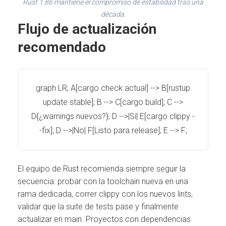
Rust 1.86 mantiene el compromiso de estabilidad tras una
década.
Flujo de actualización
recomendado
graph LR; A[cargo check actual] --> B[rustup
update stable]; B --> C[cargo build]; C -->
D{¿warnings nuevos?}; D -->|Sí| E[cargo clippy -
-fix]; D -->|No| F[Listo para release]; E --> F;
El equipo de Rust recomienda siempre seguir la
secuencia: probar con la toolchain nueva en una
rama dedicada, correr clippy con los nuevos lints,
validar que la suite de tests pase y finalmente
actualizar en main. Proyectos con dependencias