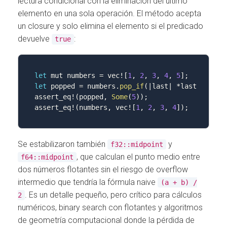
lectura condicional con la eliminación del último
elemento en una sola operación. El método acepta
un closure y solo elimina el elemento si el predicado
devuelve
:
true
let
 mut numbers 
=
 vec
!
[
1
,
2
,
3
,
4
,
5
]
;
let
 popped 
=
 numbers
.
pop_if
(
|
last
|
*
last 
==
5
)
;
assert_eq
!
(
popped
,
Some
(
5
)
)
;
assert_eq
!
(
numbers
,
 vec
!
[
1
,
2
,
3
,
4
]
)
;
Se estabilizaron también
y
f32::midpoint
, que calculan el punto medio entre
f64::midpoint
dos números flotantes sin el riesgo de overflow
intermedio que tendría la fórmula naive
(a + b) /
. Es un detalle pequeño, pero crítico para cálculos
2
numéricos, binary search con flotantes y algoritmos
de geometría computacional donde la pérdida de