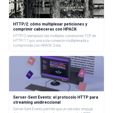
HTTP/2: cómo multiplexar peticiones y
comprimir cabeceras con HPACK
HTTP/2 reemplazó las múltiples conexiones TCP de
HTTP/1.1 por una sola conexión multiplexada y
comprimida con HPACK. Esta…
Server-Sent Events: el protocolo HTTP para
streaming unidireccional
Server-Sent Events permite que un servidor empuje