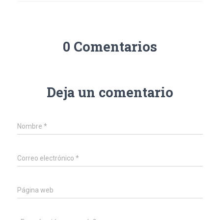
gr
b
er
dI
n
s
a
o
n
g
A
m
ok
er
p
0 Comentarios
p
Deja un comentario
Nombre
*
Correo electrónico
*
Página web