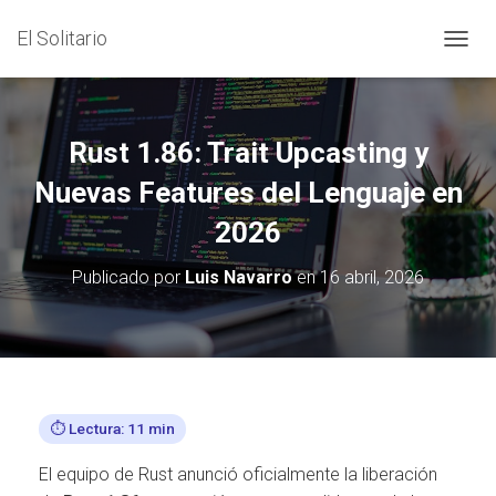
El Solitario
C
A
M
B
I
Rust 1.86: Trait Upcasting y
A
R
Nuevas Features del Lenguaje en
M
2026
O
D
O
Publicado por
Luis Navarro
en
16 abril, 2026
D
E
N
A
V
E
G
⏱️ Lectura: 11 min
A
C
El equipo de Rust anunció oficialmente la liberación
I