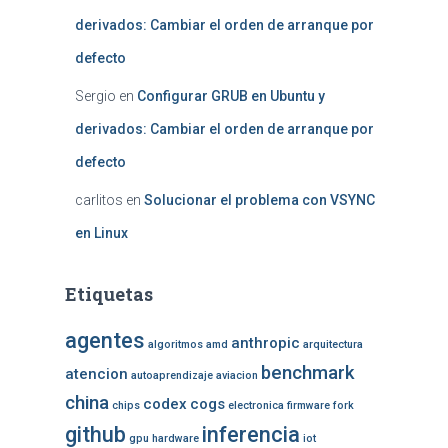
derivados: Cambiar el orden de arranque por
defecto
Sergio
en
Configurar GRUB en Ubuntu y
derivados: Cambiar el orden de arranque por
defecto
carlitos
en
Solucionar el problema con VSYNC
en Linux
Etiquetas
agentes
anthropic
algoritmos
amd
arquitectura
benchmark
atencion
autoaprendizaje
aviacion
china
codex
cogs
chips
electronica
firmware
fork
github
inferencia
gpu
hardware
iot