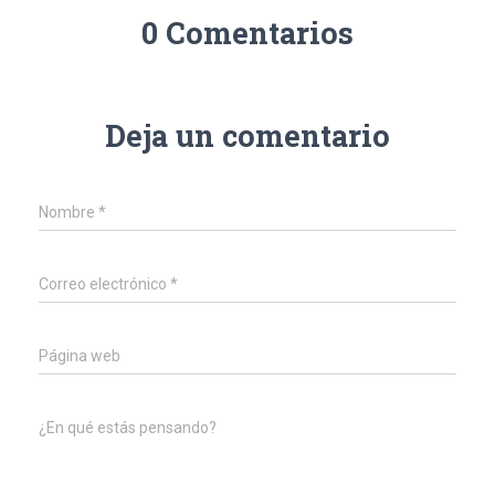
m
ok
er
p
0 Comentarios
p
Deja un comentario
Nombre
*
Correo electrónico
*
Página web
¿En qué estás pensando?