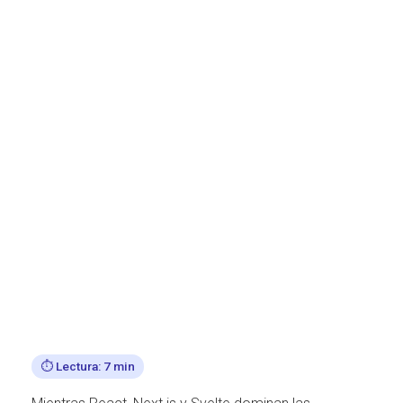
Ó
N
⏱️ Lectura: 7 min