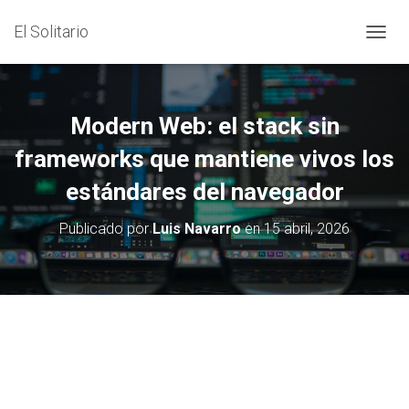
El Solitario
C
A
M
B
I
Modern Web: el stack sin
A
R
frameworks que mantiene vivos los
M
estándares del navegador
O
D
O
Publicado por
Luis Navarro
en
15 abril, 2026
D
E
N
A
V
E
G
A
C
I