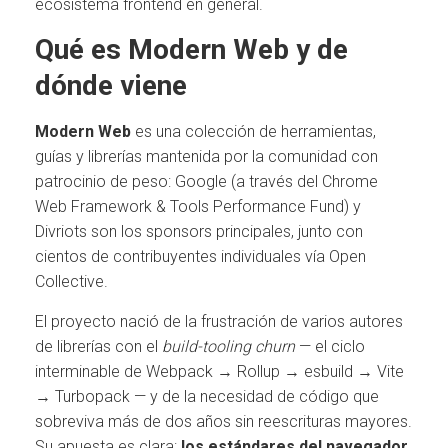
ecosistema frontend en general.
Qué es Modern Web y de
dónde viene
Modern Web
es una colección de herramientas,
guías y librerías mantenida por la comunidad con
patrocinio de peso: Google (a través del Chrome
Web Framework & Tools Performance Fund) y
Divriots son los sponsors principales, junto con
cientos de contribuyentes individuales vía Open
Collective.
El proyecto nació de la frustración de varios autores
de librerías con el
build-tooling churn
— el ciclo
interminable de Webpack → Rollup → esbuild → Vite
→ Turbopack — y de la necesidad de código que
sobreviva más de dos años sin reescrituras mayores.
Su apuesta es clara:
los estándares del navegador