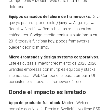
Components + Modern Web es la ruta menos
dolorosa.
Equipos cansados del churn de frameworks.
Devs
que ya pasaron por el ciclo jQuery → Angular.js →
React → Next.js → Remix buscan refugio en los
estándares. Código escrito contra la plataforma en
2015 todavía funciona hoy; pocos frameworks
pueden decir lo mismo.
Micro-frontends y design systems corporativos.
Este es quizás el mayor crecimiento de 2023-2026.
Grandes empresas con múltiples equipos y stacks
internos usan Web Components para compartir UI
consistente sin forzar un framework único.
Donde el impacto es limitado
Apps de producto full-stack.
Modern Web no
compite con Next.js, Remix o SvelteKit. No tiene SSR