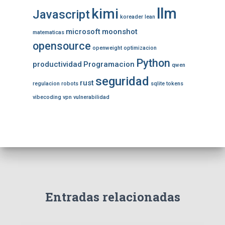
llm
kimi
Javascript
koreader
lean
microsoft
moonshot
matematicas
opensource
openweight
optimizacion
Python
productividad
Programacion
qwen
seguridad
rust
regulacion
robots
sqlite
tokens
vibecoding
vpn
vulnerabilidad
Entradas relacionadas