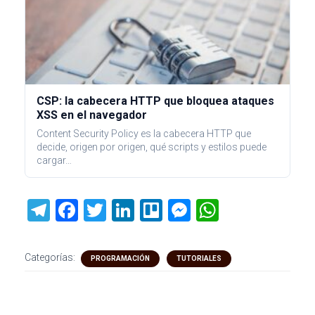
CSP: la cabecera HTTP que bloquea ataques
XSS en el navegador
Content Security Policy es la cabecera HTTP que
decide, origen por origen, qué scripts y estilos puede
cargar…
T
F
T
Li
Tr
M
W
el
a
wi
nk
ell
es
h
e
ce
tt
e
o
se
at
Categorías:
PROGRAMACIÓN
TUTORIALES
gr
b
er
dI
n
s
a
o
n
g
A