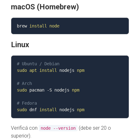
macOS (Homebrew)
brew 
install
node
Linux
# Ubuntu / Debian
sudo
apt
install
 nodejs 
npm
# Arch
sudo
 pacman 
-S
 nodejs 
npm
# Fedora
sudo
 dnf 
install
 nodejs 
npm
Verificá con
(debe ser 20 o
node --version
superior).