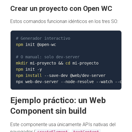
Crear un proyecto con Open WC
Estos comandos funcionan idénticos en los tres SO:
# Generador interactivo
npm
 init @open-wc

# O manual: solo dev-server
mkdir
 mi-proyecto 
&&
cd
npm
 init 
-y
npm
install
 --save-dev @web/dev-server

npx web-dev-server --node-resolve 
--watch
--open
Ejemplo práctico: un Web
Component sin build
Este componente usa únicamente APIs nativas del
navegador (
,
,
createElement
textContent