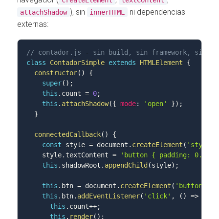
), sin
ni dependencias
attachShadow
innerHTML
externas:
// contador.js - sin build, sin framework, sin in
class
ContadorSimple
extends
HTMLElement
{
constructor
(
)
{
super
(
)
;
this
.
count 
=
0
;
this
.
attachShadow
(
{
mode
:
'open'
}
)
;
}
connectedCallback
(
)
{
const
 style 
=
 document
.
createElement
(
'style'
)
    style
.
textContent 
=
'button { padding: 0.5rem
this
.
shadowRoot
.
appendChild
(
style
)
;
this
.
btn 
=
 document
.
createElement
(
'button'
)
;
this
.
btn
.
addEventListener
(
'click'
,
(
)
=>
{
this
.
count
++
;
this
.
render
(
)
;