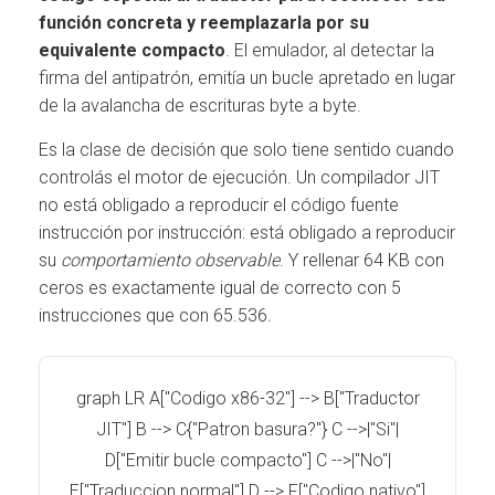
función concreta y reemplazarla por su
equivalente compacto
. El emulador, al detectar la
firma del antipatrón, emitía un bucle apretado en lugar
de la avalancha de escrituras byte a byte.
Es la clase de decisión que solo tiene sentido cuando
controlás el motor de ejecución. Un compilador JIT
no está obligado a reproducir el código fuente
instrucción por instrucción: está obligado a reproducir
su
comportamiento observable
. Y rellenar 64 KB con
ceros es exactamente igual de correcto con 5
instrucciones que con 65.536.
graph LR A["Codigo x86-32"] --> B["Traductor
JIT"] B --> C{"Patron basura?"} C -->|"Si"|
D["Emitir bucle compacto"] C -->|"No"|
E["Traduccion normal"] D --> F["Codigo nativo"]