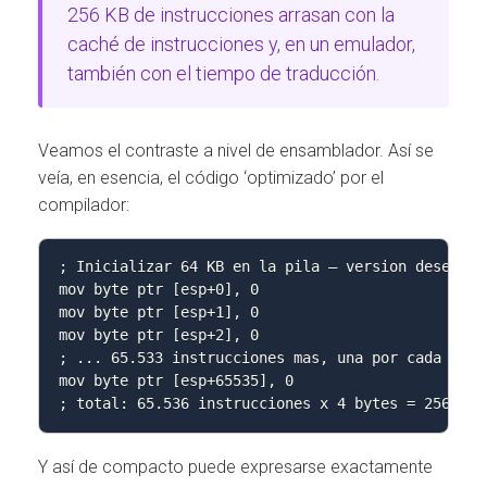
256 KB de instrucciones arrasan con la
caché de instrucciones y, en un emulador,
también con el tiempo de traducción.
Veamos el contraste a nivel de ensamblador. Así se
veía, en esencia, el código ‘optimizado’ por el
compilador:
; Inicializar 64 KB en la pila — version desenrol
mov byte ptr [esp+0], 0

mov byte ptr [esp+1], 0

mov byte ptr [esp+2], 0

; ... 65.533 instrucciones mas, una por cada byte 
mov byte ptr [esp+65535], 0

; total: 65.536 instrucciones x 4 bytes = 256 KB 
Y así de compacto puede expresarse exactamente