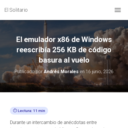
El Solitario
C
A
M
B
I
El emulador x86 de Windows
A
R
reescribía 256 KB de código
M
basura al vuelo
O
D
O
Publicado por
Andrés Morales
en
16 junio, 2026
D
E
N
A
V
E
G
⏱️ Lectura: 11 min
A
C
Durante un intercambio de anécdotas entre
I