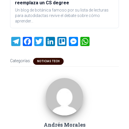
reemplaza un CS degree
Un blog de botánica famoso por su lista de lecturas
para autodidactas revive el debate sobre cómo
aprender…
T
F
T
Li
Tr
M
W
el
a
wi
nk
ell
es
h
e
ce
tt
e
o
se
at
Categorías:
NOTICIAS TECH
gr
b
er
dI
n
s
a
o
n
g
A
m
ok
er
p
p
Andrés Morales