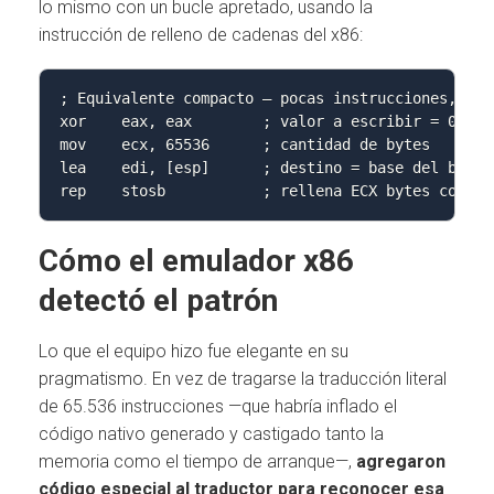
lo mismo con un bucle apretado, usando la
instrucción de relleno de cadenas del x86:
; Equivalente compacto — pocas instrucciones, 64 K
xor    eax, eax        ; valor a escribir = 0

mov    ecx, 65536      ; cantidad de bytes

lea    edi, [esp]      ; destino = base del buffer
rep    stosb           ; rellena ECX bytes con AL
Cómo el emulador x86
detectó el patrón
Lo que el equipo hizo fue elegante en su
pragmatismo. En vez de tragarse la traducción literal
de 65.536 instrucciones —que habría inflado el
código nativo generado y castigado tanto la
memoria como el tiempo de arranque—,
agregaron
código especial al traductor para reconocer esa