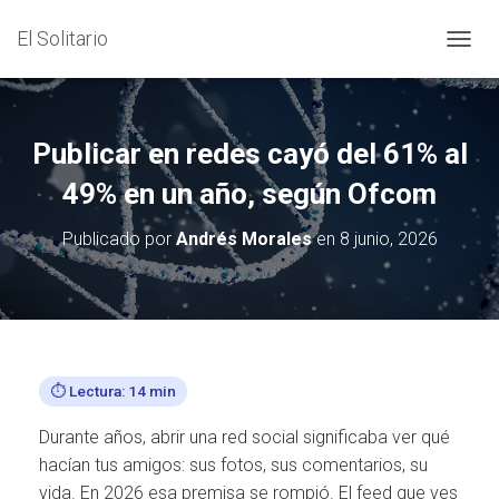
El Solitario
C
A
M
B
I
Publicar en redes cayó del 61% al
A
R
49% en un año, según Ofcom
M
O
Publicado por
Andrés Morales
en
8 junio, 2026
D
O
D
E
N
A
V
⏱️ Lectura: 14 min
E
G
Durante años, abrir una red social significaba ver qué
A
C
hacían tus amigos: sus fotos, sus comentarios, su
I
vida. En 2026 esa premisa se rompió. El feed que ves