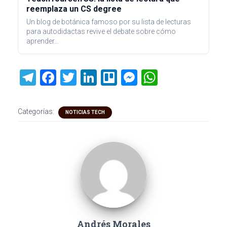
reemplaza un CS degree
Un blog de botánica famoso por su lista de lecturas
para autodidactas revive el debate sobre cómo
aprender…
T
F
T
Li
Tr
M
W
el
a
wi
nk
ell
es
h
e
ce
tt
e
o
se
at
Categorías:
NOTICIAS TECH
gr
b
er
dI
n
s
a
o
n
g
A
m
ok
er
p
p
Andrés Morales