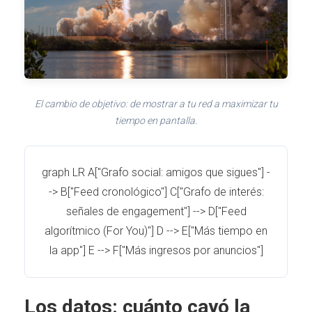
El cambio de objetivo: de mostrar a tu red a maximizar tu
tiempo en pantalla.
graph LR A["Grafo social: amigos que sigues"] -
-> B["Feed cronológico"] C["Grafo de interés:
señales de engagement"] --> D["Feed
algorítmico (For You)"] D --> E["Más tiempo en
la app"] E --> F["Más ingresos por anuncios"]
Los datos: cuánto cayó la