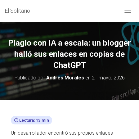
El Solitario
C
A
M
B
I
Plagio con IA a escala: un blogger
A
R
halló sus enlaces en copias de
M
ChatGPT
O
D
O
Publicado por
Andrés Morales
en
21 mayo, 2026
D
E
N
A
V
E
G
⏱️ Lectura: 13 min
A
C
Un desarrollador encontró sus propios enlaces
I