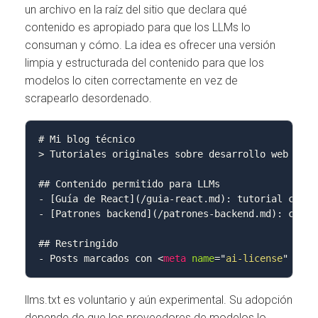
un archivo en la raíz del sitio que declara qué
contenido es apropiado para que los LLMs lo
consuman y cómo. La idea es ofrecer una versión
limpia y estructurada del contenido para que los
modelos lo citen correctamente en vez de
scrapearlo desordenado.
# Mi blog técnico

> Tutoriales originales sobre desarrollo web

## Contenido permitido para LLMs

- [Guía de React](/guia-react.md): tutorial compl
- [Patrones backend](/patrones-backend.md): códig
## Restringido

- Posts marcados con 
<
meta
name
=
"
ai-license
"
cont
llms.txt es voluntario y aún experimental. Su adopción
depende de que los proveedores de modelos lo