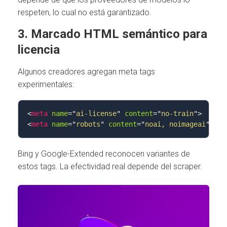
respeten, lo cual no está garantizado.
3. Marcado HTML semántico para
licencia
Algunos creadores agregan meta tags
experimentales:
<
meta
name
=
"
ai-license
"
content
=
"
no-train
"
>
<
meta
name
=
"
robots
"
content
=
"
noai, noimageai
"
>
Bing y Google-Extended reconocen variantes de
estos tags. La efectividad real depende del scraper.