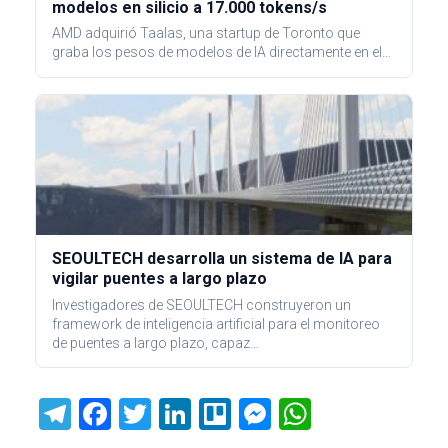
modelos en silicio a 17.000 tokens/s
AMD adquirió Taalas, una startup de Toronto que
graba los pesos de modelos de IA directamente en el…
SEOULTECH desarrolla un sistema de IA para
vigilar puentes a largo plazo
Investigadores de SEOULTECH construyeron un
framework de inteligencia artificial para el monitoreo
de puentes a largo plazo, capaz…
T
F
T
Li
Tr
M
W
el
a
wi
nk
ell
es
h