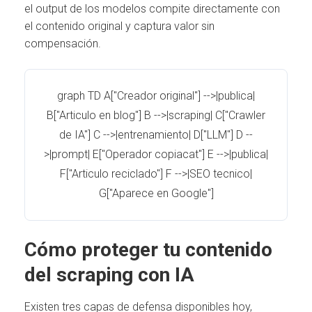
el output de los modelos compite directamente con
el contenido original y captura valor sin
compensación.
graph TD A["Creador original"] -->|publica|
B["Articulo en blog"] B -->|scraping| C["Crawler
de IA"] C -->|entrenamiento| D["LLM"] D --
>|prompt| E["Operador copiacat"] E -->|publica|
F["Articulo reciclado"] F -->|SEO tecnico|
G["Aparece en Google"]
Cómo proteger tu contenido
del scraping con IA
Existen tres capas de defensa disponibles hoy,