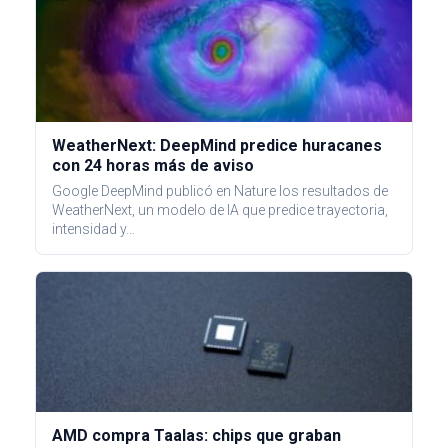
WeatherNext: DeepMind predice huracanes
con 24 horas más de aviso
Google DeepMind publicó en Nature los resultados de
WeatherNext, un modelo de IA que predice trayectoria,
intensidad y…
AMD compra Taalas: chips que graban