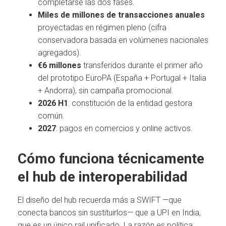
completarse las dos fases.
Miles de millones de transacciones anuales
proyectadas en régimen pleno (cifra
conservadora basada en volúmenes nacionales
agregados).
€6 millones
transferidos durante el primer año
del prototipo EuroPA (España + Portugal + Italia
+ Andorra), sin campaña promocional.
2026 H1
: constitución de la entidad gestora
común.
2027
: pagos en comercios y online activos.
Cómo funciona técnicamente
el hub de interoperabilidad
El diseño del hub recuerda más a SWIFT —que
conecta bancos sin sustituirlos— que a UPI en India,
que es un único rail unificado. La razón es política: