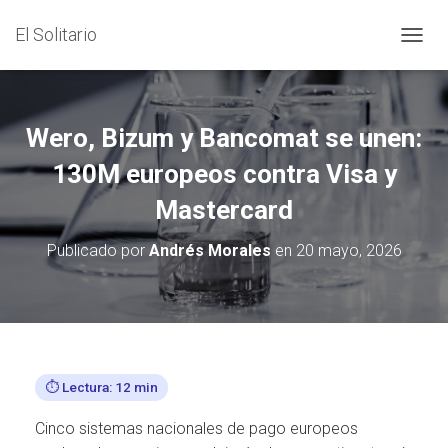
El Solitario
C
A
M
B
I
Wero, Bizum y Bancomat se unen:
A
R
130M europeos contra Visa y
M
Mastercard
O
D
O
Publicado por
Andrés Morales
en
20 mayo, 2026
D
E
N
A
V
E
G
⏱️ Lectura: 12 min
A
C
Cinco sistemas nacionales de pago europeos
I