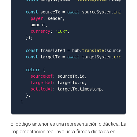
const
 sourceTx 
=
await
 sourceSystem
.
initiate
(
payer
:
 sender
,
    amount
,
currency
:
"EUR"
,
}
)
;
const
 translated 
=
 hub
.
translate
(
sourceTx
,
 ta
const
 targetTx 
=
await
 targetSystem
.
credit
(
tr
return
{
sourceRef
:
 sourceTx
.
id
,
targetRef
:
 targetTx
.
id
,
settledAt
:
 targetTx
.
timestamp
,
}
;
}
El código anterior es una representación didáctica. La
implementación real involucra firmas digitales en