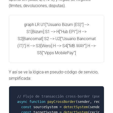
(límites, devoluciones, disputas).
graph LR U1["Usuario Bizum (ES)"] -->
S1[Bizum] S1 --> H["Hub EPI"] H -->
S2[Bancomat] S2 --> U2["Usuario Bancomat
(IT)"] H --> S3[Wero] H --> S4["MB WAY"] H -->
S5["Vipps MobilePay"]
Y así se ve la lógica en pseudo-código de servicio,
simplificada:
// Flujo de transacción cross-border (pseudo-có
async
function
payCrossBorder
(
sender
,
 recipient
const
 sourceSystem 
=
detectSystem
(
sender
)
;
const
 targetSystem 
=
detectSystem
(
recipient
)
;