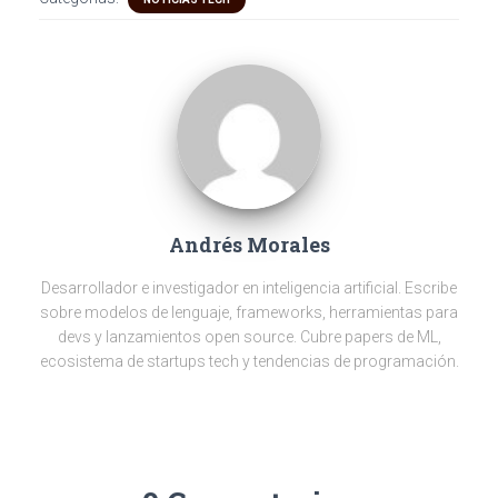
gr
b
er
dI
n
s
a
o
n
g
A
m
ok
er
p
p
Andrés Morales
Desarrollador e investigador en inteligencia artificial. Escribe
sobre modelos de lenguaje, frameworks, herramientas para
devs y lanzamientos open source. Cubre papers de ML,
ecosistema de startups tech y tendencias de programación.