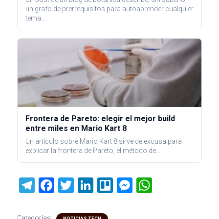
un grafo de prerrequisitos para autoaprender cualquier
tema.…
Frontera de Pareto: elegir el mejor build
entre miles en Mario Kart 8
Un artículo sobre Mario Kart 8 sirve de excusa para
explicar la frontera de Pareto, el método de…
T
F
T
Li
Tr
M
W
el
a
wi
nk
ell
es
h
e
ce
tt
e
o
se
at
Categorías:
NOTICIAS TECH