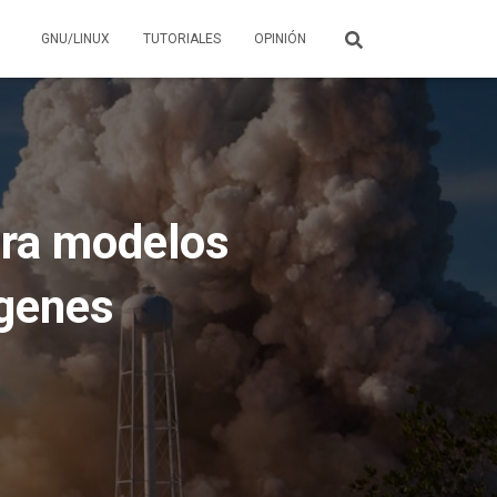
GNU/LINUX
TUTORIALES
OPINIÓN
era modelos
genes