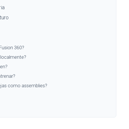
ia
turo
Fusion 360?
 localmente?
gen?
trenar?
ejas como assemblies?