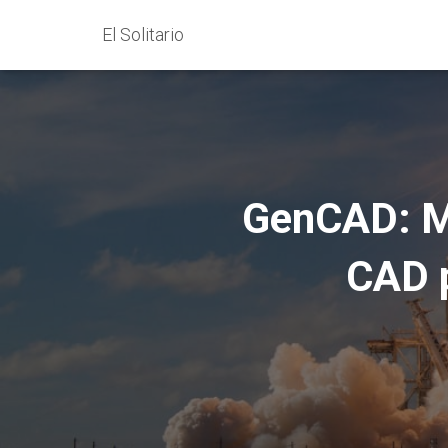
El Solitario
GenCAD: MI
CAD 