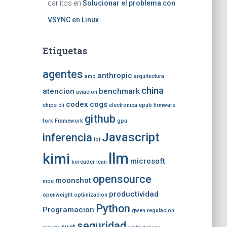
carlitos
en
Solucionar el problema con
VSYNC en Linux
Etiquetas
agentes
anthropic
amd
arquitectura
china
atencion
benchmark
aviacion
codex
cogs
chips
cli
electronica
epub
firmware
github
fork
Framework
gpu
Javascript
inferencia
iot
llm
kimi
microsoft
koreader
lean
opensource
moonshot
moe
productividad
openweight
optimizacion
Python
Programacion
qwen
regulacion
seguridad