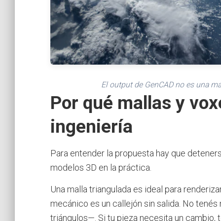
El output de GenCAD no es una mal
Por qué mallas y vox
ingeniería
Para entender la propuesta hay que detene
modelos 3D en la práctica.
Una malla triangulada es ideal para renderiza
mecánico es un callejón sin salida. No tenés 
triángulos—. Si tu pieza necesita un cambio,