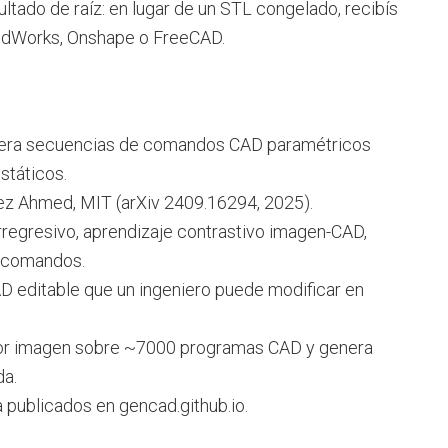
ultado de raíz: en lugar de un STL congelado, recibís
olidWorks, Onshape o FreeCAD.
era secuencias de comandos CAD paramétricos
státicos.
z Ahmed, MIT (arXiv 2409.16294, 2025).
rregresivo, aprendizaje contrastivo imagen-CAD,
a comandos.
CAD editable que un ingeniero puede modificar en
or imagen sobre ~7000 programas CAD y genera
da.
 publicados en gencad.github.io.