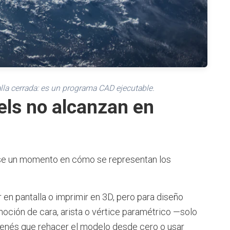
la cerrada: es un programa CAD ejecutable.
els no alcanzan en
rse un momento en cómo se representan los
r en pantalla o imprimir en 3D, pero para diseño
noción de cara, arista o vértice paramétrico —solo
 tenés que rehacer el modelo desde cero o usar