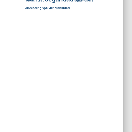
rust
robots
sqlite
tokens
vibecoding
vpn
vulnerabilidad