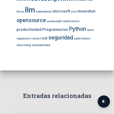
llm
microsoft
moonshot
libros
matematicas
moe
opensource
openweight
optimizacion
Python
productividad
Programacion
qwen
seguridad
rust
regulacion
robots
sqlite
tokens
vibecoding
vulnerabilidad
Entradas relacionadas
🌓