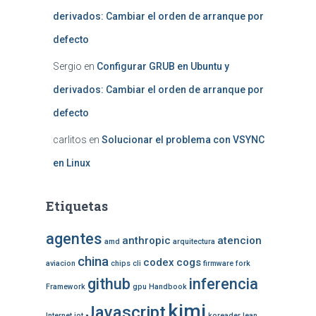
derivados: Cambiar el orden de arranque por
defecto
Sergio
en
Configurar GRUB en Ubuntu y
derivados: Cambiar el orden de arranque por
defecto
carlitos
en
Solucionar el problema con VSYNC
en Linux
Etiquetas
agentes
anthropic
atencion
amd
arquitectura
china
codex
cogs
aviacion
chips
cli
firmware
fork
github
inferencia
Framework
gpu
Handbook
kimi
Javascript
Internet
iot
koreader
lean