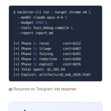
$ hacktron-cli run 
--target
 chrome-v8 
\
--model
 claude-opus-4-6 
\
--budget
2500
\
--tools
 fuzz,debug,compile 
\
--report
 report.md

[
+
]
 Phase 
1
: recon       
cost
=
$312
[
+
]
 Phase 
2
: triage      
cost
=
$487
[
+
]
 Phase 
3
: fuzzing     
cost
=
$341
[
+
]
 Phase 
4
: reduction   
cost
=
$268
[
+
]
 Phase 
5
: exploit     
cost
=
$876
[
+
]
 Total spent: 
$2
[
+
]
 Exploit: artifacts/v8_oob_2026.html
📖 Resumen en Telegram:
Ver resumen