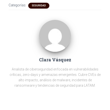
e
ce
tt
e
o
se
at
Categorías:
SEGURIDAD
gr
b
er
dI
n
s
a
o
n
g
A
m
ok
er
p
p
Clara Vásquez
Analista de ciberseguridad enfocada en vulnerabilidades
críticas, zero-days y amenazas emergentes. Cubre CVEs de
alto impacto, análisis de malware, incidentes de
ransomware y tendencias de seguridad para LATAM.