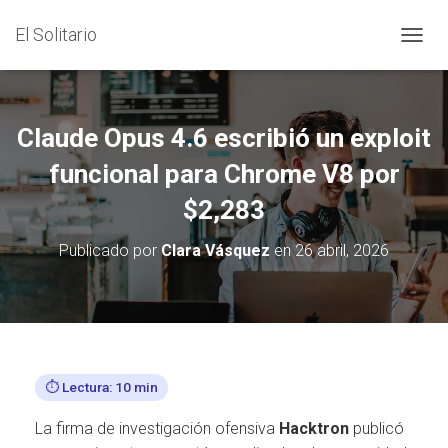
El Solitario
C
A
M
B
I
Claude Opus 4.6 escribió un exploit
A
R
funcional para Chrome V8 por
M
$2,283
O
D
O
Publicado por
Clara Vásquez
en
26 abril, 2026
D
E
N
A
V
E
G
⏱️ Lectura: 10 min
A
C
La firma de investigación ofensiva
Hacktron
publicó
I