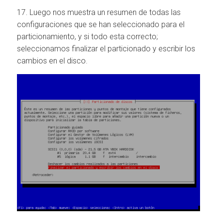
17. Luego nos muestra un resumen de todas las
configuraciones que se han seleccionado para el
particionamiento, y si todo esta correcto;
seleccionamos finalizar el particionado y escribir los
cambios en el disco.