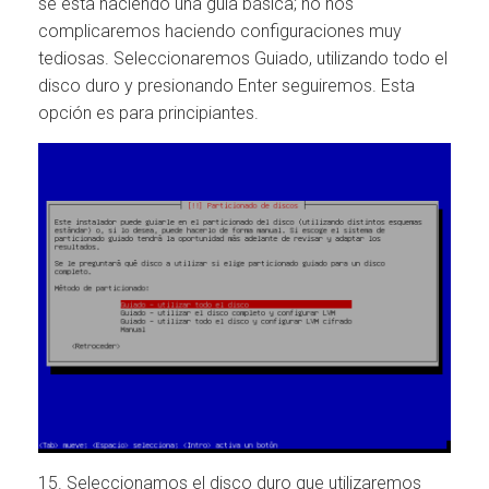
se esta haciendo una guia básica; no nos
complicaremos haciendo configuraciones muy
tediosas. Seleccionaremos Guiado, utilizando todo el
disco duro y presionando Enter seguiremos. Esta
opción es para principiantes.
15. Seleccionamos el disco duro que utilizaremos