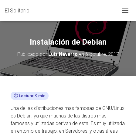
El Solitario
C
A
M
B
I
Instalación de Debian
A
R
Publicado por
Luis Navarro
en
6 octubre, 2017
M
O
D
O
D
E
N
⏱️ Lectura: 9 min
A
V
E
Una de las distribuciones mas famosas de GNU/Linux
G
es Debian, ya que muchas de las distros mas
A
famosas y utilizadas derivan de esta. Es muy utilizada
C
en entorno de trabajo, en Servdores, y otras áreas
I