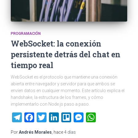
PROGRAMACIÓN
WebSocket: la conexión
persistente detrás del chat en
tiempo real
WebSocket es el protocolo que mantiene una conexión
abierta entre navegador y servidor para que ambos se
envíen datos en cualquier momento. Este artículo explica el
handshake, la estructura de los frames, y cómo
implementarlo con Node.js paso a paso.
Telegram
Facebook
Twitter
LinkedIn
Trello
Messenger
WhatsAp
Por
Andrés Morales
, hace
4 días