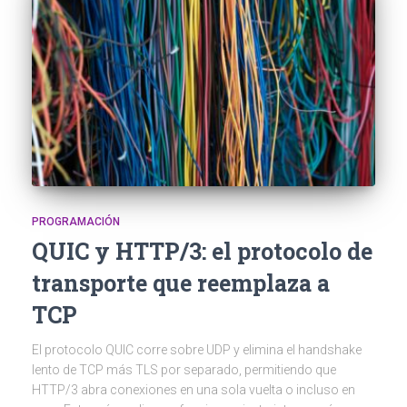
PROGRAMACIÓN
QUIC y HTTP/3: el protocolo de
transporte que reemplaza a
TCP
El protocolo QUIC corre sobre UDP y elimina el handshake
lento de TCP más TLS por separado, permitiendo que
HTTP/3 abra conexiones en una sola vuelta o incluso en