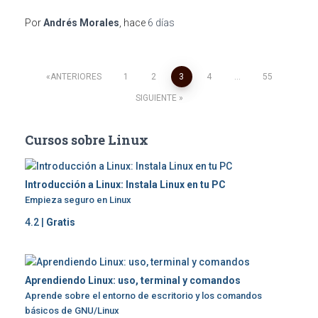
Por
Andrés Morales
, hace
6 días
Paginación
ANTERIORES
1
2
3
4
…
55
SIGUIENTE
de
Cursos sobre Linux
entradas
Introducción a Linux: Instala Linux en tu PC
Empieza seguro en Linux
4.2 |
Gratis
Aprendiendo Linux: uso, terminal y comandos
Aprende sobre el entorno de escritorio y los comandos
básicos de GNU/Linux