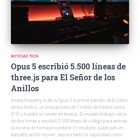
NOTICIAS TECH
Opus 5 escribió 5.500 líneas de
three.js para El Señor de los
Anillos
Andrej Karpathy le dio a Opus 5 el primer párrafo de El Señor
de los Anillos, un presupuesto de 1 millón de tokens (unos
$10) y le pidió un render en three.js. El modelo trabajó cerca
de dos horas y escribió 5.500 líneas de código para animar
la escena de forma procedural. El resultado, publicado en
karpathy.ai/lotr-movie/, expone tanto la capacidad como