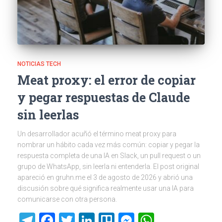
NOTICIAS TECH
Meat proxy: el error de copiar
y pegar respuestas de Claude
sin leerlas
Un desarrollador acuñó el término meat proxy para
nombrar un hábito cada vez más común: copiar y pegar la
respuesta completa de una IA en Slack, un pull request o un
grupo de WhatsApp, sin leerla ni entenderla. El post original
apareció en gruhn.me el 3 de agosto de 2026 y abrió una
discusión sobre qué significa realmente usar una IA para
comunicarse con otra persona.
Telegram
Facebook
Twitter
LinkedIn
Trello
Messenger
WhatsAp