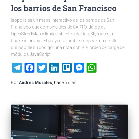
los barrios de San Francisco
Isopolis es un mapa interactivo de los barrios de San
Francisco que combina tiles de CARTO, datos de
OpenStreetMap y límites abiertos de DataSF, todo sin
backend propio. El proyecto también deja ver un detalle
curioso de su código: una nota sobre el orden de carga de
módulos JavaScript.
Telegram
Facebook
Twitter
LinkedIn
Trello
Messenger
WhatsAp
Por
Andrés Morales
, hace
5 días