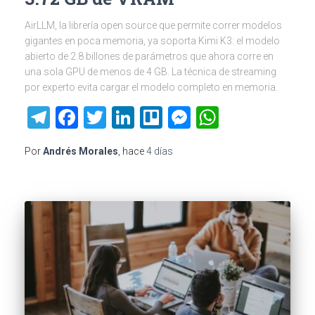
AirLLM, la librería open source que permite correr modelos
gigantes en poca memoria, ya soporta Kimi K3: el modelo
abierto de 2.8 billones de parámetros que ahora corre en
una sola GPU de menos de 4 GB. La técnica de streaming
por experto evita cargar el modelo completo en memoria.
Telegram
Facebook
Twitter
LinkedIn
Trello
Messenger
WhatsAp
Por
Andrés Morales
, hace
4 días