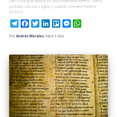
cero. Esta guía explica su funcionamiento interno, cómo
probarlo con curl y nginx, y cuándo conviene frente a
HTTP/2.
Telegram
Facebook
Twitter
LinkedIn
Trello
Messenger
WhatsAp
Por
Andrés Morales
, hace
5 días