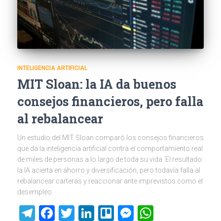
INTELIGENCIA ARTIFICIAL
MIT Sloan: la IA da buenos
consejos financieros, pero falla
al rebalancear
Un estudio del MIT Sloan comparó los consejos financieros
que da la inteligencia artificial contra el comportamiento real
de miles de personas a lo largo de toda su vida. El resultado:
la IA acierta en ahorro y diversificación, pero todavía falla al
rebalancear carteras y reaccionar ante imprevistos como el
desempleo.
Telegram
Facebook
Twitter
LinkedIn
Trello
Messenger
WhatsAp