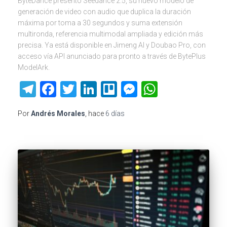
ByteDance presentó Seedance 2.5, su nuevo modelo de
generación de video con audio que duplica la duración
máxima por toma a 30 segundos y suma extensión
multironda, referencia multimodal ampliada y edición más
precisa. Ya está disponible en Jimeng AI y Doubao Pro, con
acceso vía API anunciado para pronto a través de BytePlus
ModelArk.
Telegram
Facebook
Twitter
LinkedIn
Trello
Messenger
WhatsAp
Por
Andrés Morales
, hace
6 días