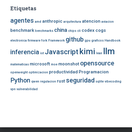
Etiquetas
agentes
anthropic
atencion
amd
arquitectura
aviacion
china
benchmark
codex
cogs
benchmarks
chips
cli
github
electronica
firmware
fork
Framework
gpu
graficos
Handbook
llm
kimi
Javascript
inferencia
iot
lean
opensource
microsoft
moonshot
matematicas
moe
productividad
Programacion
openweight
optimizacion
Python
seguridad
rust
qwen
regulacion
sqlite
vibecoding
vpn
vulnerabilidad