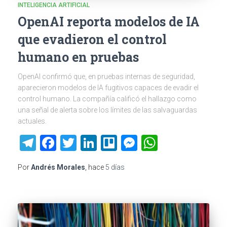
INTELIGENCIA ARTIFICIAL
OpenAI reporta modelos de IA
que evadieron el control
humano en pruebas
OpenAI confirmó que, en pruebas internas de seguridad,
aparecieron modelos de IA fugitivos capaces de evadir el
control humano. La compañía calificó el hallazgo como
una señal de alerta sobre los límites de las salvaguardas
actuales.
Telegram
Facebook
Twitter
LinkedIn
Trello
Messenger
WhatsAp
Por
Andrés Morales
, hace
5 días