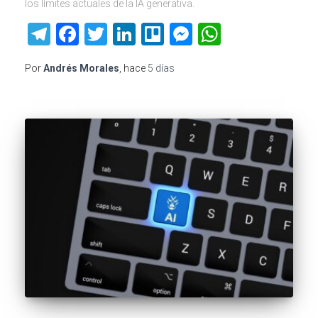
los límites actuales de la IA generativa.
Telegram
Facebook
Twitter
LinkedIn
Trello
Messenger
WhatsAp
Por
Andrés Morales
, hace
5 días