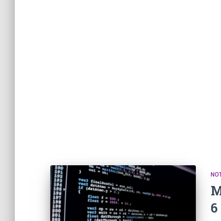
NOT
M
6