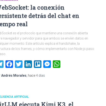
ebSocket: la conexión
ersistente detrás del chat en
iempo real
Socket es el protocolo que mantiene una conexión abierta
re navegador y servidor para que ambos se envíen datos en
lquier momento. Este artículo explica el handshake, la
ructura de los frames, y cómo implementarlo con Node.js paso
aso.
Telegram
Facebook
Twitter
LinkedIn
Trello
Messenger
WhatsApp
r
Andrés Morales
, hace
4 días
ELIGENCIA ARTIFICIAL
irLLM ejecuta Kimi K3, el