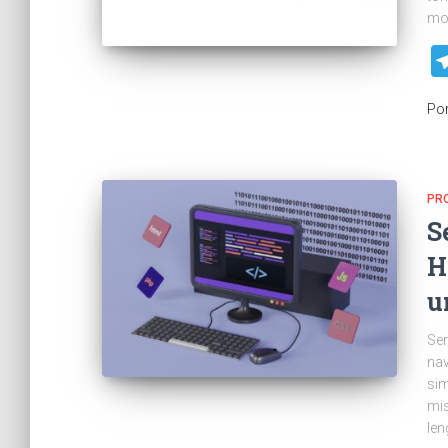
mo
Po
PR
S
H
u
Ser
nav
sim
mis
len