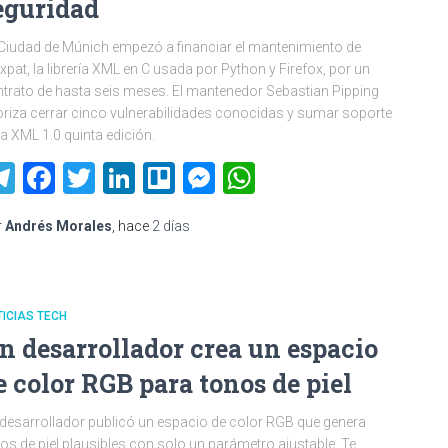
eguridad
Ciudad de Múnich empezó a financiar el mantenimiento de
expat, la librería XML en C usada por Python y Firefox, por un
trato de hasta seis meses. El mantenedor Sebastian Pipping
oriza cerrar cinco vulnerabilidades conocidas y sumar soporte
a XML 1.0 quinta edición.
Telegram
Facebook
Twitter
LinkedIn
Trello
Messenger
WhatsApp
r
Andrés Morales
, hace
2 días
ICIAS TECH
n desarrollador crea un espacio
e color RGB para tonos de piel
desarrollador publicó un espacio de color RGB que genera
os de piel plausibles con solo un parámetro ajustable. Te