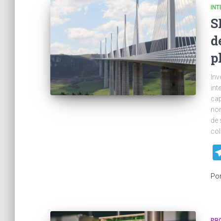
INT
S
d
p
Inv
int
cap
nor
de 
col
Po
PR