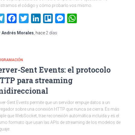
stramos el código y cómo probarlo vos mismo.
Telegram
Facebook
Twitter
LinkedIn
Trello
Messenger
WhatsApp
r
Andrés Morales
, hace
2 días
OGRAMACIÓN
erver-Sent Events: el protocolo
TTP para streaming
nidireccional
ver-Sent Events permite que un servidor empuje datos a un
egador sobre una conexión HTTP que nunca se cierra. Es más
ple que WebSocket, trae reconexión automática incluida y es el
mo formato que usan las APIs de streaming de los modelos de
guaje.