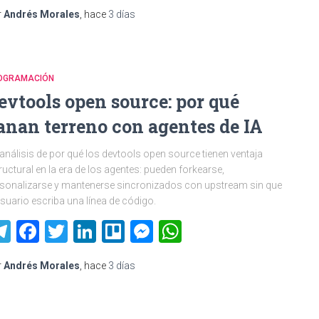
r
Andrés Morales
, hace
3 días
OGRAMACIÓN
evtools open source: por qué
anan terreno con agentes de IA
análisis de por qué los devtools open source tienen ventaja
ructural en la era de los agentes: pueden forkearse,
sonalizarse y mantenerse sincronizados con upstream sin que
usuario escriba una línea de código.
Telegram
Facebook
Twitter
LinkedIn
Trello
Messenger
WhatsApp
r
Andrés Morales
, hace
3 días