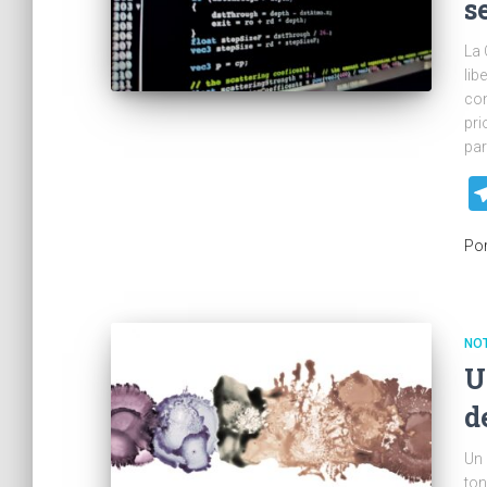
s
La 
lib
con
pri
par
Po
NOT
U
d
Un 
ton