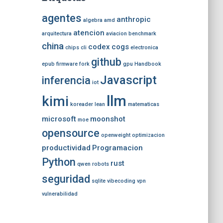
agentes
anthropic
algebra
amd
atencion
arquitectura
aviacion
benchmark
china
codex
cogs
chips
cli
electronica
github
epub
firmware
fork
gpu
Handbook
Javascript
inferencia
iot
llm
kimi
koreader
lean
matematicas
microsoft
moonshot
moe
opensource
openweight
optimizacion
productividad
Programacion
Python
rust
qwen
robots
seguridad
sqlite
vibecoding
vpn
vulnerabilidad