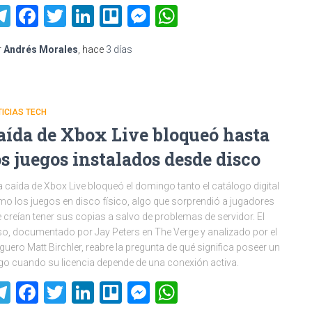
Telegram
Facebook
Twitter
LinkedIn
Trello
Messenger
WhatsApp
r
Andrés Morales
, hace
3 días
ICIAS TECH
aída de Xbox Live bloqueó hasta
os juegos instalados desde disco
 caída de Xbox Live bloqueó el domingo tanto el catálogo digital
o los juegos en disco físico, algo que sorprendió a jugadores
 creían tener sus copias a salvo de problemas de servidor. El
o, documentado por Jay Peters en The Verge y analizado por el
guero Matt Birchler, reabre la pregunta de qué significa poseer un
go cuando su licencia depende de una conexión activa.
Telegram
Facebook
Twitter
LinkedIn
Trello
Messenger
WhatsApp