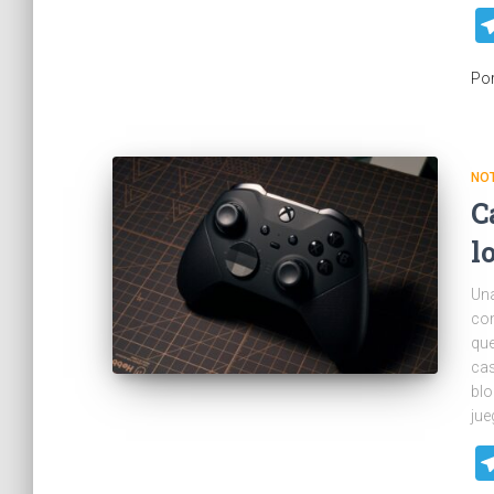
Po
NOT
C
l
Una
com
que
cas
blo
jue