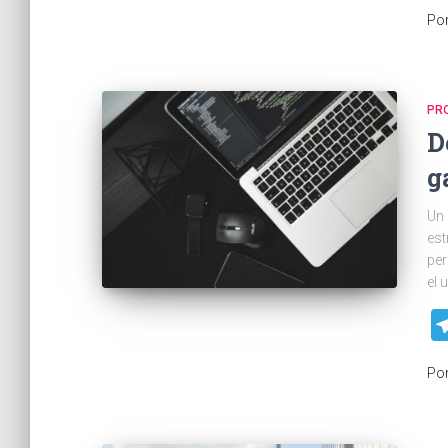
Po
PR
D
g
Un 
est
per
el 
Po