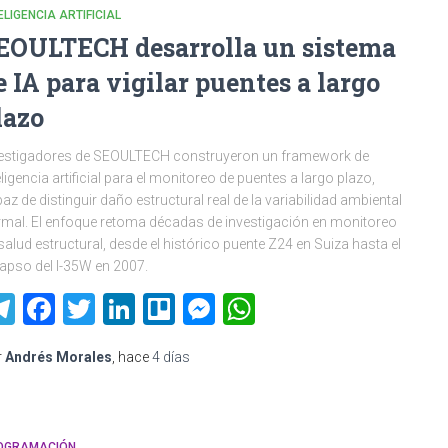
ELIGENCIA ARTIFICIAL
EOULTECH desarrolla un sistema
e IA para vigilar puentes a largo
lazo
estigadores de SEOULTECH construyeron un framework de
eligencia artificial para el monitoreo de puentes a largo plazo,
az de distinguir daño estructural real de la variabilidad ambiental
mal. El enfoque retoma décadas de investigación en monitoreo
salud estructural, desde el histórico puente Z24 en Suiza hasta el
apso del I-35W en 2007.
Telegram
Facebook
Twitter
LinkedIn
Trello
Messenger
WhatsApp
r
Andrés Morales
, hace
4 días
OGRAMACIÓN