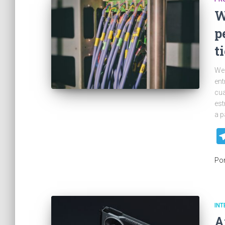
W
p
t
Web
ent
cua
est
a p
Po
INT
A