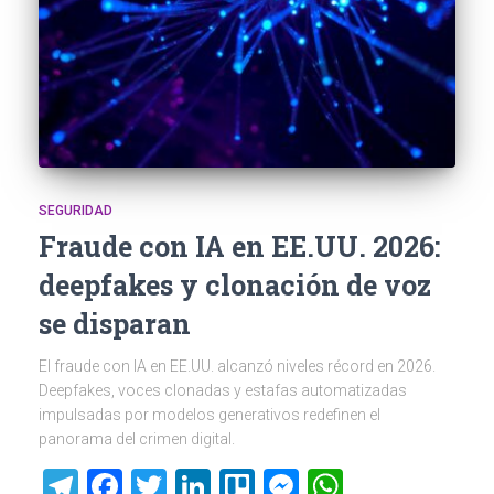
SEGURIDAD
Fraude con IA en EE.UU. 2026:
deepfakes y clonación de voz
se disparan
El fraude con IA en EE.UU. alcanzó niveles récord en 2026.
Deepfakes, voces clonadas y estafas automatizadas
impulsadas por modelos generativos redefinen el
panorama del crimen digital.
Telegram
Facebook
Twitter
LinkedIn
Trello
Messenger
WhatsAp