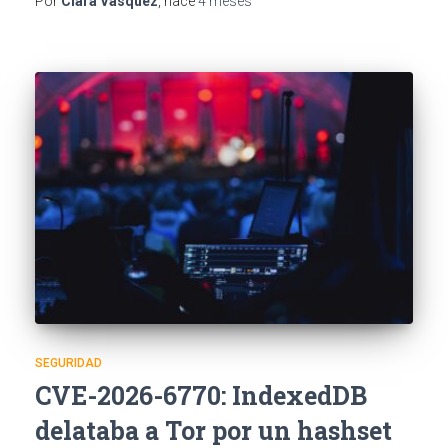
Por
Clara Vásquez
, hace
4 meses
SEGURIDAD
CVE-2026-6770: IndexedDB
delataba a Tor por un hashset