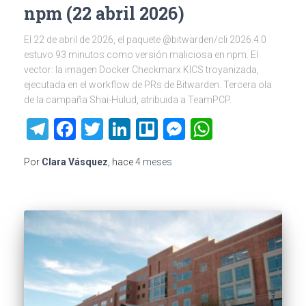
npm (22 abril 2026)
El 22 de abril de 2026, el paquete @bitwarden/cli 2026.4.0
estuvo 93 minutos como versión maliciosa en npm. El
vector: la imagen Docker Checkmarx KICS troyanizada,
ejecutada en el workflow de PRs de Bitwarden. Tercera ola
de la campaña Shai-Hulud, atribuida a TeamPCP.
Telegram
Facebook
Twitter
LinkedIn
Trello
Messenger
WhatsAp
Por
Clara Vásquez
, hace
4 meses