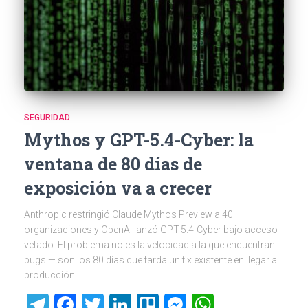
SEGURIDAD
Mythos y GPT-5.4-Cyber: la
ventana de 80 días de
exposición va a crecer
Anthropic restringió Claude Mythos Preview a 40
organizaciones y OpenAI lanzó GPT-5.4-Cyber bajo acceso
vetado. El problema no es la velocidad a la que encuentran
bugs — son los 80 días que tarda un fix existente en llegar a
producción.
Telegram
Facebook
Twitter
LinkedIn
Trello
Messenger
WhatsAp