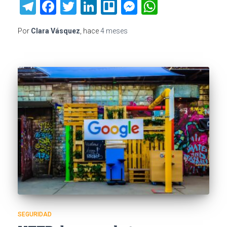
Telegram
Facebook
Twitter
LinkedIn
Trello
Messenger
WhatsAp
Por
Clara Vásquez
, hace
4 meses
SEGURIDAD