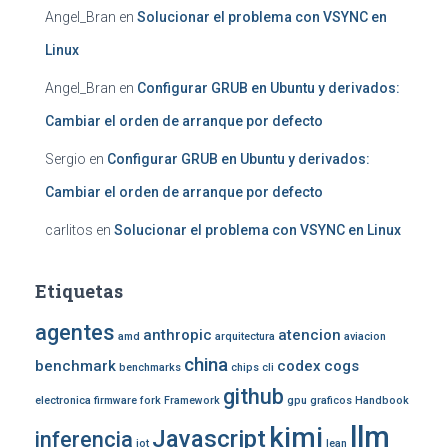
Angel_Bran
en
Solucionar el problema con VSYNC en
Linux
Angel_Bran
en
Configurar GRUB en Ubuntu y derivados:
Cambiar el orden de arranque por defecto
Sergio
en
Configurar GRUB en Ubuntu y derivados:
Cambiar el orden de arranque por defecto
carlitos
en
Solucionar el problema con VSYNC en Linux
Etiquetas
agentes
anthropic
atencion
amd
arquitectura
aviacion
china
benchmark
codex
cogs
benchmarks
chips
cli
github
electronica
firmware
fork
Framework
gpu
graficos
Handbook
llm
kimi
Javascript
inferencia
iot
lean