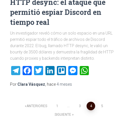
HTTP desync: el ataque que
permitió espiar Discord en
tiempo real
Un investigador reveló cómo un solo espacio en una URL
permitió espiar todo el tráfico de archivos de Discord
durante 2022. El bug, llamado HTTP desync, le valió un
bounty de 3500 dólares y demuestra la fragilidad de HTTP
cuando proxies y backends interpretan distinto.
Telegram
Facebook
Twitter
LinkedIn
Trello
Messenger
WhatsAp
Por
Clara Vásquez
, hace
4 meses
Paginación
ANTERIORES
1
…
3
4
5
SIGUIENTE
de