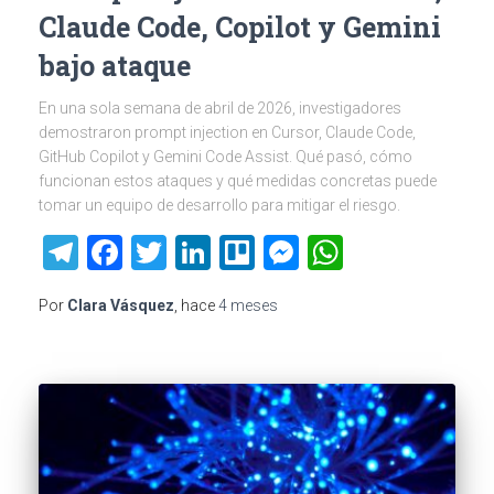
Claude Code, Copilot y Gemini
bajo ataque
En una sola semana de abril de 2026, investigadores
demostraron prompt injection en Cursor, Claude Code,
GitHub Copilot y Gemini Code Assist. Qué pasó, cómo
funcionan estos ataques y qué medidas concretas puede
tomar un equipo de desarrollo para mitigar el riesgo.
Telegram
Facebook
Twitter
LinkedIn
Trello
Messenger
WhatsAp
Por
Clara Vásquez
, hace
4 meses