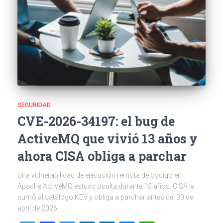
SEGURIDAD
CVE-2026-34197: el bug de
ActiveMQ que vivió 13 años y
ahora CISA obliga a parchar
Una vulnerabilidad de ejecución remota de código en
Apache ActiveMQ estuvo oculta durante 13 años. CISA la
sumó al catálogo KEV y obliga a parchar antes del 30 de
abril de 2026.