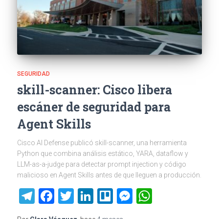
SEGURIDAD
skill-scanner: Cisco libera
escáner de seguridad para
Agent Skills
Cisco AI Defense publicó skill-scanner, una herramienta
Python que combina análisis estático, YARA, dataflow y
LLM-as-a-judge para detectar prompt injection y código
malicioso en Agent Skills antes de que lleguen a producción.
Telegram
Facebook
Twitter
LinkedIn
Trello
Messenger
WhatsAp