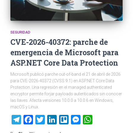
SEGURIDAD
CVE-2026-40372: parche de
emergencia de Microsoft para
ASP.NET Core Data Protection
Microsoft publicó parche out-of-band el 21 de abril de 2026
para CVE-2026-40372 (CVSS 9.1) en ASP.NET Core Data
Protection. Una regresión en el managed authenticated
encryptor permite forjar payloads autenticados sin conocer
las llaves. Afecta versiones 10.0.0 a 10.0.6 en Windows,
macOS y Linux.
Telegram
Facebook
Twitter
LinkedIn
Trello
Messenger
WhatsAp