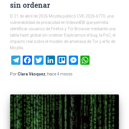
sin ordenar
El 21 de abril de 2026 Mozilla publicó CVE-2026-6770, una
vulnerabilidad de privacidad en IndexedDB que permitía
identificar usuarios de Firefox y Tor Browser mediante una
tabla hash global sin ordenar. Explicamos el bug, la PoC, el
impacto real sobre el modelo de amenaza de Tor y el fix de
Mozilla.
Telegram
Facebook
Twitter
LinkedIn
Trello
Messenger
WhatsAp
Por
Clara Vásquez
, hace
4 meses