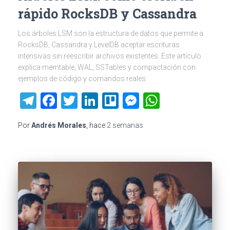
rápido RocksDB y Cassandra
Los árboles LSM son la estructura de datos que permite a
RocksDB, Cassandra y LevelDB aceptar escrituras
intensivas sin reescribir archivos existentes. Este artículo
explica memtable, WAL, SSTables y compactación con
ejemplos de código y comandos reales.
Telegram
Facebook
Twitter
LinkedIn
Trello
Messenger
WhatsAp
Por
Andrés Morales
, hace
2 semanas