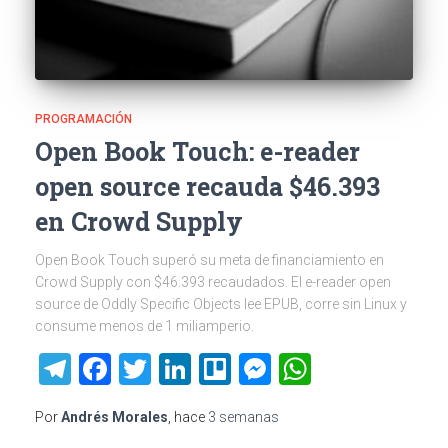
PROGRAMACIÓN
Open Book Touch: e-reader
open source recauda $46.393
en Crowd Supply
Open Book Touch superó su meta de financiamiento en
Crowd Supply con $46.393 recaudados. El e-reader open
source de Oddly Specific Objects lee EPUB, corre sin Linux y
consume menos de 1 miliamperio.
Telegram
Facebook
Twitter
LinkedIn
Trello
Messenger
WhatsAp
Por
Andrés Morales
, hace
3 semanas