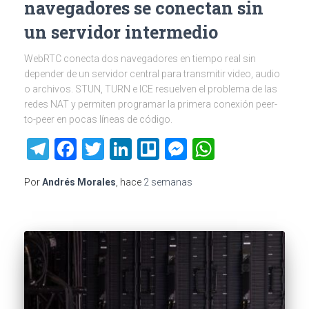
navegadores se conectan sin
un servidor intermedio
WebRTC conecta dos navegadores en tiempo real sin
depender de un servidor central para transmitir video, audio
o archivos. STUN, TURN e ICE resuelven el problema de las
redes NAT y permiten programar la primera conexión peer-
to-peer en pocas líneas de código.
Telegram
Facebook
Twitter
LinkedIn
Trello
Messenger
WhatsAp
Por
Andrés Morales
, hace
2 semanas