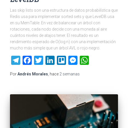
Las skip lists son una estructura de datos probabilística que
Redis usa para implementar sorted sets y que LevelDB usa
en su MemTable. En vez de balancear un árbol con
rotaciones, cada nodo decide con una moneda al aire
cuántos niveles de atajos tener. El resultado es un
rendimiento esperado de O(log n) con una implementación
mucho más simple que un árbol AVL o rojo-negro.
Telegram
Facebook
Twitter
LinkedIn
Trello
Messenger
WhatsAp
Por
Andrés Morales
, hace
2 semanas