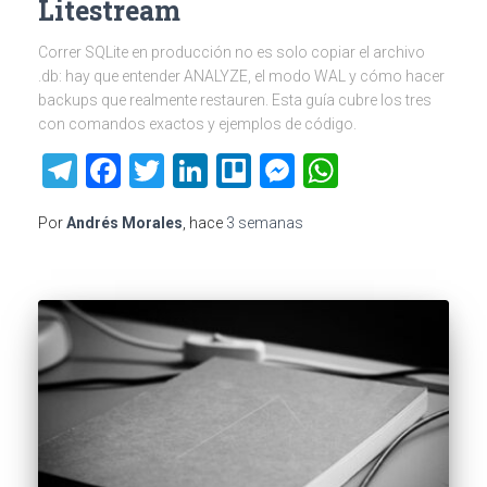
Litestream
Correr SQLite en producción no es solo copiar el archivo
.db: hay que entender ANALYZE, el modo WAL y cómo hacer
backups que realmente restauren. Esta guía cubre los tres
con comandos exactos y ejemplos de código.
Telegram
Facebook
Twitter
LinkedIn
Trello
Messenger
WhatsAp
Por
Andrés Morales
, hace
3 semanas