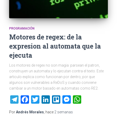
PROGRAMACIÓN
Motores de regex: de la
expresion al automata que la
ejecuta
Los motores de regex no son magia: parsean el patron,
construyen un automata y lo ejecutan contra el texto. Este
articulo explica como funcionan por dentro, por que
algunos son vulnerables a ReDoS y cuando conviene
cambiar a un motor basado en automatas como RE2.
Telegram
Facebook
Twitter
LinkedIn
Trello
Messenger
WhatsAp
Por
Andrés Morales
, hace
2 semanas