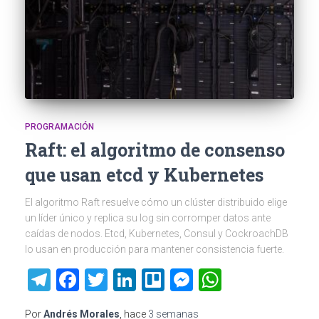
PROGRAMACIÓN
Raft: el algoritmo de consenso
que usan etcd y Kubernetes
El algoritmo Raft resuelve cómo un clúster distribuido elige
un líder único y replica su log sin corromper datos ante
caídas de nodos. Etcd, Kubernetes, Consul y CockroachDB
lo usan en producción para mantener consistencia fuerte.
Telegram
Facebook
Twitter
LinkedIn
Trello
Messenger
WhatsAp
Por
Andrés Morales
, hace
3 semanas