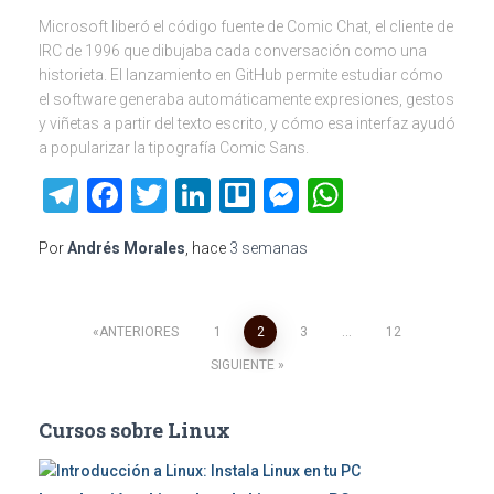
Microsoft liberó el código fuente de Comic Chat, el cliente de
IRC de 1996 que dibujaba cada conversación como una
historieta. El lanzamiento en GitHub permite estudiar cómo
el software generaba automáticamente expresiones, gestos
y viñetas a partir del texto escrito, y cómo esa interfaz ayudó
a popularizar la tipografía Comic Sans.
Telegram
Facebook
Twitter
LinkedIn
Trello
Messenger
WhatsAp
Por
Andrés Morales
, hace
3 semanas
Paginación
ANTERIORES
1
2
3
…
12
SIGUIENTE
de
Cursos sobre Linux
entradas