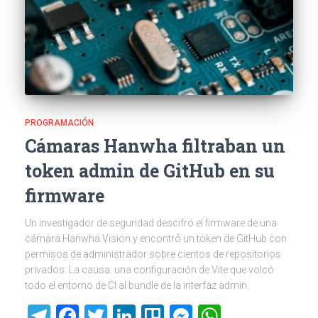
PROGRAMACIÓN
Cámaras Hanwha filtraban un
token admin de GitHub en su
firmware
Un investigador de seguridad descifró el firmware de una
cámara Hanwha Vision y encontró un token de GitHub con
permisos de administrador sobre cientos de repositorios
privados. La causa: una configuración de Vite que volcó
todo el entorno de CI al bundle de la interfaz admin.
Telegram
Facebook
Twitter
LinkedIn
Trello
Messenger
WhatsAp