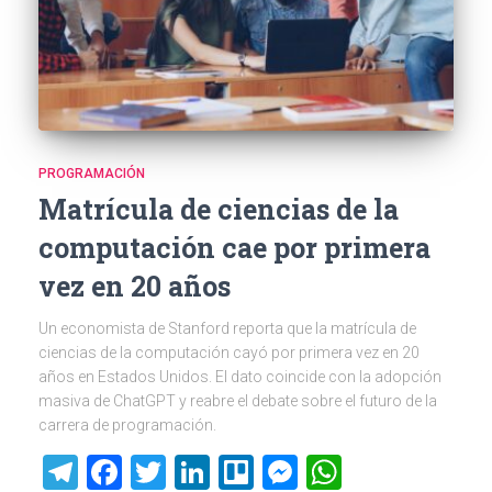
PROGRAMACIÓN
Matrícula de ciencias de la
computación cae por primera
vez en 20 años
Un economista de Stanford reporta que la matrícula de
ciencias de la computación cayó por primera vez en 20
años en Estados Unidos. El dato coincide con la adopción
masiva de ChatGPT y reabre el debate sobre el futuro de la
carrera de programación.
Telegram
Facebook
Twitter
LinkedIn
Trello
Messenger
WhatsAp