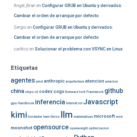
Angel_Bran
en
Configurar GRUB en Ubuntu y derivados:
Cambiar el orden de arranque por defecto
Sergio
en
Configurar GRUB en Ubuntu y derivados:
Cambiar el orden de arranque por defecto
carlitos
en
Solucionar el problema con VSYNC en Linux
Etiquetas
agentes
anthropic
atencion
amd
arquitectura
aviacion
github
china
codex
cogs
chips
cli
firmware
fork
Framework
Javascript
inferencia
gpu
Handbook
Internet
iot
llm
kimi
microsoft
koreader
lean
libros
matematicas
moe
opensource
moonshot
openweight
optimizacion