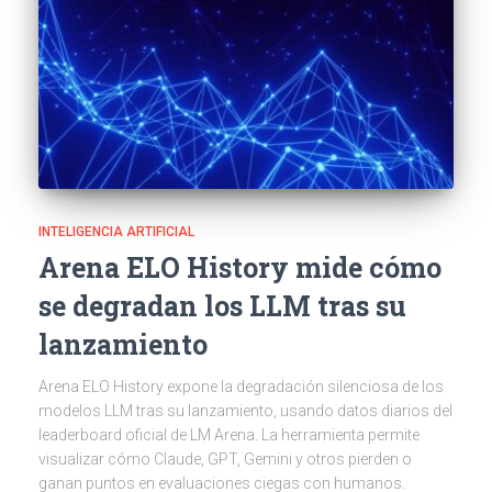
INTELIGENCIA ARTIFICIAL
Arena ELO History mide cómo
se degradan los LLM tras su
lanzamiento
Arena ELO History expone la degradación silenciosa de los
modelos LLM tras su lanzamiento, usando datos diarios del
leaderboard oficial de LM Arena. La herramienta permite
visualizar cómo Claude, GPT, Gemini y otros pierden o
ganan puntos en evaluaciones ciegas con humanos.