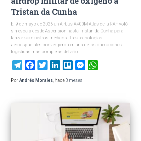
airdrop militar de oxígeno a
Tristan da Cunha
El 9 de mayo de 2026 un Airbus A400M Atlas de la RAF voló
sin escala desde Ascension hasta Tristan da Cunha para
lanzar suministros médicos. Tres tecnologías
aeroespaciales convergieron en una de las operaciones
logísticas más complejas del año.
Telegram
Facebook
Twitter
LinkedIn
Trello
Messenger
WhatsAp
Por
Andrés Morales
, hace
3 meses