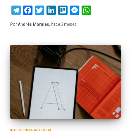
Telegram
Facebook
Twitter
LinkedIn
Trello
Messenger
WhatsAp
Por
Andrés Morales
, hace
3 meses
INTELIGENCIA ARTIFICIAL