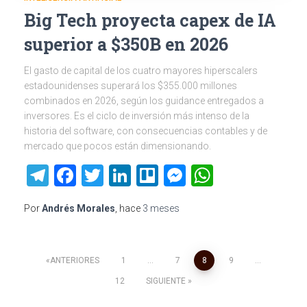
Big Tech proyecta capex de IA
superior a $350B en 2026
El gasto de capital de los cuatro mayores hiperscalers
estadounidenses superará los $355.000 millones
combinados en 2026, según los guidance entregados a
inversores. Es el ciclo de inversión más intenso de la
historia del software, con consecuencias contables y de
mercado que pocos están dimensionando.
Telegram
Facebook
Twitter
LinkedIn
Trello
Messenger
WhatsAp
Por
Andrés Morales
, hace
3 meses
Paginación
ANTERIORES
1
…
7
8
9
…
12
SIGUIENTE
de