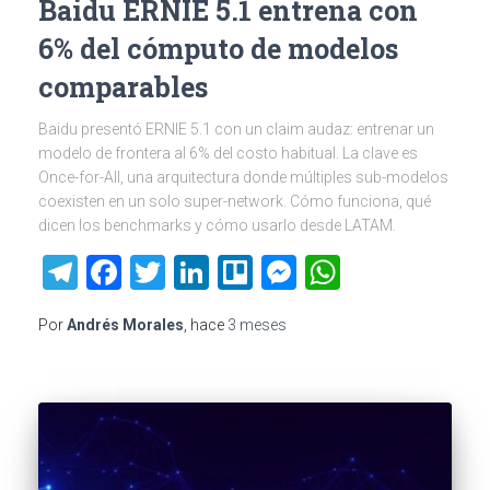
Baidu ERNIE 5.1 entrena con
6% del cómputo de modelos
comparables
Baidu presentó ERNIE 5.1 con un claim audaz: entrenar un
modelo de frontera al 6% del costo habitual. La clave es
Once-for-All, una arquitectura donde múltiples sub-modelos
coexisten en un solo super-network. Cómo funciona, qué
dicen los benchmarks y cómo usarlo desde LATAM.
Telegram
Facebook
Twitter
LinkedIn
Trello
Messenger
WhatsAp
Por
Andrés Morales
, hace
3 meses