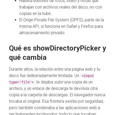
Habilita editores de fotos, video y notas que
trabajan con archivos reales del disco, no con
copias en la nube.
El Origin Private File System (OPFS), parte de la
misma API, sí funciona en Safari y Firefox para
almacenamiento privado.
Qué es showDirectoryPicker y
qué cambia
Durante años, la relación entre una página web y tu
disco fue deliberadamente limitada. Un
<input
te dejaba
subir
una copia de un
type='file'>
archivo, y un enlace de descarga te devolvía otra
copia a la carpeta de descargas. El navegador nunca
tocaba el original. Esa frontera existía por seguridad,
pero también condenaba a las aplicaciones web a
ser huéspedes incómodos: todo lo que tocaban