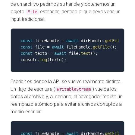
de un archivo pedimos su handle y obtenemos un
objeto
estándar, idéntico al que devolvería un
File
input tradicional:
const
 fileHandle 
=
await
 dirHandle
.
getFileHandl
const
 file 
=
await
 fileHandle
.
getFile
(
)
;
const
 texto 
=
await
 file
.
text
(
)
;
console
.
log
(
texto
)
;
Escribir es donde la API se vuelve realmente distinta.
Un flujo de escritura (
) vuelca los
WritableStream
datos al archivo y, al cerrarlo, el navegador realiza un
reemplazo atómico para evitar archivos corruptos a
medio escribir:
const
 fileHandle 
=
await
 dirHandle
.
getFileHandl