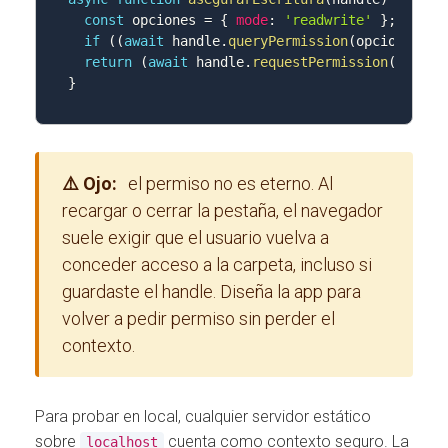
const
 opciones 
=
{
mode
:
'readwrite'
}
;
if
(
(
await
 handle
.
queryPermission
(
opciones
)
)
return
(
await
 handle
.
requestPermission
(
opcion
}
⚠️ Ojo:
el permiso no es eterno. Al
recargar o cerrar la pestaña, el navegador
suele exigir que el usuario vuelva a
conceder acceso a la carpeta, incluso si
guardaste el handle. Diseña la app para
volver a pedir permiso sin perder el
contexto.
Para probar en local, cualquier servidor estático
sobre
cuenta como contexto seguro. La
localhost