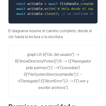
const
 writable 
=
await
 fileHandle
.
createWritabl
await
 writable
.
write
(
'# Hola desde el navegador
await
 writable
.
close
(
)
;
// se confirma el cambi
El diagrama resume el camino completo, desde el
clic hasta la lectura o la escritura:
graph LR A["Clic del usuario"] -->
B["showDirectoryPicker()"] B --> C["Navegador
pide permiso"] C -->|"Concedido"|
D["FileSystemDirectoryHandle"] C --
>|"Denegado"| E["AbortError"] D --> F["Leer y
escribir archivos"]