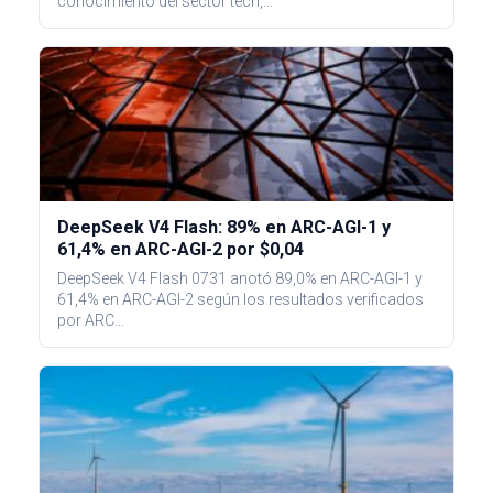
conocimiento del sector tech,…
DeepSeek V4 Flash: 89% en ARC-AGI-1 y
61,4% en ARC-AGI-2 por $0,04
DeepSeek V4 Flash 0731 anotó 89,0% en ARC-AGI-1 y
61,4% en ARC-AGI-2 según los resultados verificados
por ARC…