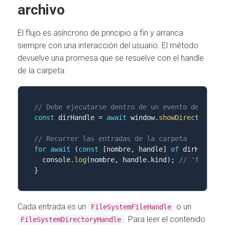
archivo
El flujo es asíncrono de principio a fin y arranca
siempre con una interacción del usuario. El método
devuelve una promesa que se resuelve con el handle
de la carpeta:
// Debe ejecutarse dentro de un evento de usuar
const
 dirHandle 
=
await
 window
.
showDirectoryPic
// Recorrer las entradas de la carpeta
for
await
(
const
[
nombre
,
 handle
]
of
 dirHandle
.
  console
.
log
(
nombre
,
 handle
.
kind
)
;
// 'file' o
}
Cada entrada es un
o un
FileSystemFileHandle
. Para leer el contenido
FileSystemDirectoryHandle