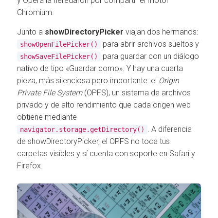
y Opera la heredaron por compartir el motor
Chromium.
Junto a
showDirectoryPicker
viajan dos hermanos:
para abrir archivos sueltos y
showOpenFilePicker()
para guardar con un diálogo
showSaveFilePicker()
nativo de tipo «Guardar como». Y hay una cuarta
pieza, más silenciosa pero importante: el
Origin
Private File System
(OPFS), un sistema de archivos
privado y de alto rendimiento que cada origen web
obtiene mediante
. A diferencia
navigator.storage.getDirectory()
de showDirectoryPicker, el OPFS no toca tus
carpetas visibles y sí cuenta con soporte en Safari y
Firefox.