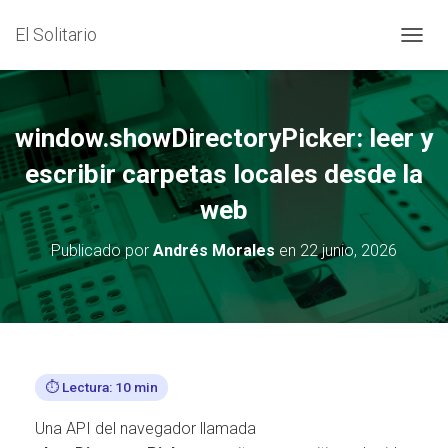
El Solitario
C
A
M
B
I
window.showDirectoryPicker: leer y
A
R
escribir carpetas locales desde la
M
web
O
D
O
Publicado por
Andrés Morales
en
22 junio, 2026
D
E
N
A
V
E
G
⏱️ Lectura: 10 min
A
C
Una API del navegador llamada
I