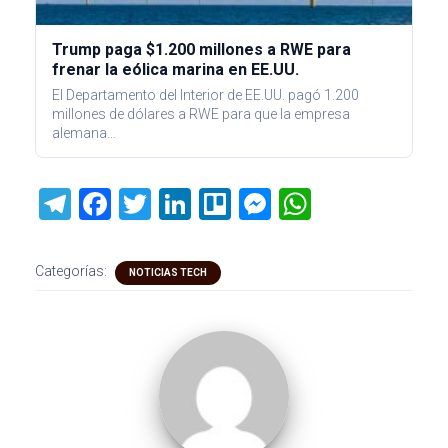
Trump paga $1.200 millones a RWE para
frenar la eólica marina en EE.UU.
El Departamento del Interior de EE.UU. pagó 1.200
millones de dólares a RWE para que la empresa
alemana…
T
F
T
Li
Tr
M
W
el
a
wi
nk
ell
es
h
e
ce
tt
e
o
se
at
Categorías:
NOTICIAS TECH
gr
b
er
dI
n
s
a
o
n
g
A
m
ok
er
p
p