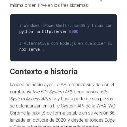
misma orden sirve en los tres sistemas:
# Windows (PowerShell), macOS y Linux con Pytho
python 
-m
 http.server 
8000
# Alternativa con Node.js en cualquier sistema
npx serve 
.
Contexto e historia
La idea no nació ayer. La API empezó su vida con el
nombre
Native File System API
, luego pasó a
File
System Access API
y hoy buena parte de sus piezas
se estandarizan en la File System API de la WHATWG.
Chrome la habilitó de forma estable en su versión 86,
lanzada en octubre de 2020, y desde entonces Edge