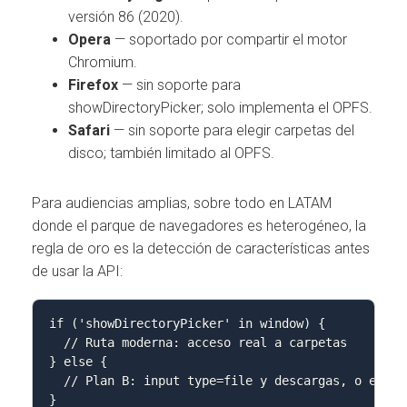
versión 86 (2020).
Opera
— soportado por compartir el motor
Chromium.
Firefox
— sin soporte para
showDirectoryPicker; solo implementa el OPFS.
Safari
— sin soporte para elegir carpetas del
disco; también limitado al OPFS.
Para audiencias amplias, sobre todo en LATAM
donde el parque de navegadores es heterogéneo, la
regla de oro es la detección de características antes
de usar la API:
if ('showDirectoryPicker' in window) {

  // Ruta moderna: acceso real a carpetas

} else {

  // Plan B: input type=file y descargas, o el OPF
}