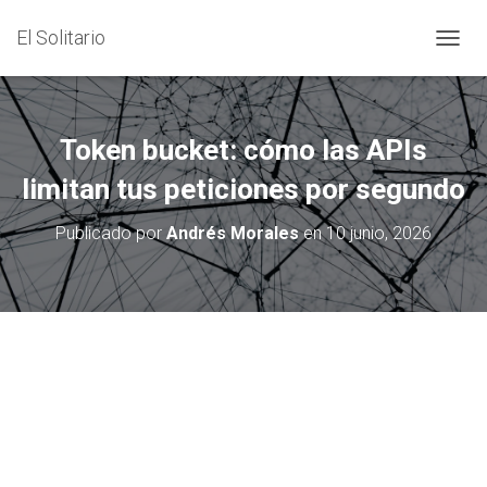
El Solitario
C
A
M
B
I
Token bucket: cómo las APIs
A
R
limitan tus peticiones por segundo
M
O
Publicado por
Andrés Morales
en
10 junio, 2026
D
O
D
E
N
A
V
E
G
A
C
I