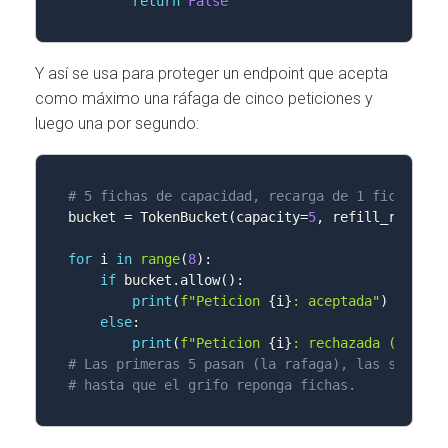
return
False
Y así se usa para proteger un endpoint que acepta
como máximo una ráfaga de cinco peticiones y
luego una por segundo:
# 5 fichas de capacidad, recarga de 1 ficha/seg
bucket 
=
 TokenBucket
(
capacity
=
5
,
 refill_rate
=
1
)
for
 i 
in
range
(
8
)
:
if
 bucket
.
allow
(
)
:
print
(
f"Peticion 
{
i
}
: aceptada"
)
else
:
print
(
f"Peticion 
{
i
}
: rechazada (429)"
)
# Las primeras 5 pasan (la rafaga), las siguien
# hasta que el grifo reponga fichas.