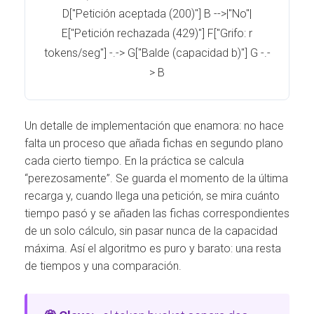
D["Petición aceptada (200)"] B -->|"No"|
E["Petición rechazada (429)"] F["Grifo: r
tokens/seg"] -.-> G["Balde (capacidad b)"] G -.-
> B
Un detalle de implementación que enamora: no hace
falta un proceso que añada fichas en segundo plano
cada cierto tiempo. En la práctica se calcula
“perezosamente”. Se guarda el momento de la última
recarga y, cuando llega una petición, se mira cuánto
tiempo pasó y se añaden las fichas correspondientes
de un solo cálculo, sin pasar nunca de la capacidad
máxima. Así el algoritmo es puro y barato: una resta
de tiempos y una comparación.