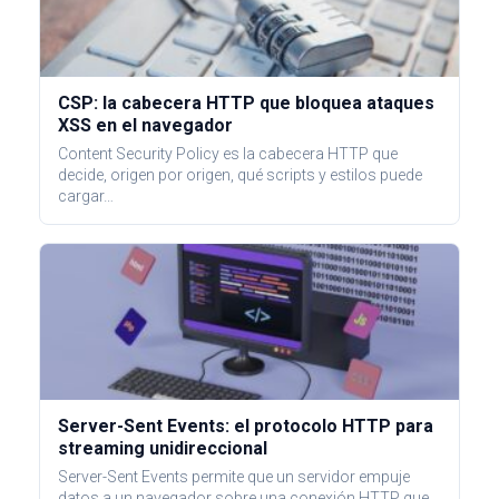
CSP: la cabecera HTTP que bloquea ataques
XSS en el navegador
Content Security Policy es la cabecera HTTP que
decide, origen por origen, qué scripts y estilos puede
cargar…
Server-Sent Events: el protocolo HTTP para
streaming unidireccional
Server-Sent Events permite que un servidor empuje
datos a un navegador sobre una conexión HTTP que