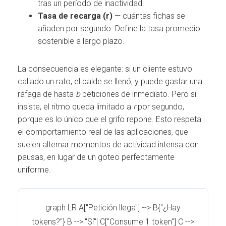
tras un período de inactividad.
Tasa de recarga (r)
— cuántas fichas se
añaden por segundo. Define la tasa promedio
sostenible a largo plazo.
La consecuencia es elegante: si un cliente estuvo
callado un rato, el balde se llenó, y puede gastar una
ráfaga de hasta
b
peticiones de inmediato. Pero si
insiste, el ritmo queda limitado a
r
por segundo,
porque es lo único que el grifo repone. Esto respeta
el comportamiento real de las aplicaciones, que
suelen alternar momentos de actividad intensa con
pausas, en lugar de un goteo perfectamente
uniforme.
graph LR A["Petición llega"] --> B{"¿Hay
tokens?"} B -->|"Sí"| C["Consume 1 token"] C -->