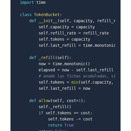
import
 time

class
TokenBucket
:
def
__init__
(
self
,
 capacity
,
 refill_rate
)
:
        self
.
capacity 
=
 capacity          
# max
        self
.
refill_rate 
=
 refill_rate    
# fic
        self
.
tokens 
=
 capacity            
# arr
        self
.
last_refill 
=
 time
.
monotonic
(
)
def
_refill
(
self
)
:
        now 
=
 time
.
monotonic
(
)
        elapsed 
=
 now 
-
 self
.
last_refill

# anade las fichas acumuladas, sin pasa
        self
.
tokens 
=
min
(
self
.
capacity
,
 self
.
t
        self
.
last_refill 
=
 now

def
allow
(
self
,
 cost
=
1
)
:
        self
.
_refill
(
)
if
 self
.
tokens 
>=
 cost
:
            self
.
tokens 
-=
 cost

return
True