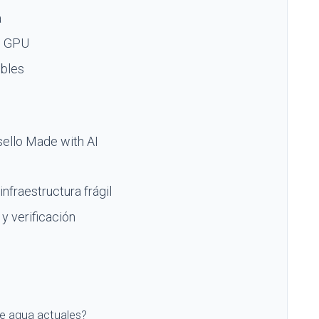
a
in GPU
ibles
sello Made with AI
nfraestructura frágil
y verificación
e agua actuales?