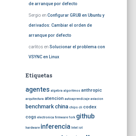
de arranque por defecto
Sergio
en
Configurar GRUB en Ubuntu y
derivados: Cambiar el orden de
arranque por defecto
carlitos
en
Solucionar el problema con
VSYNC en Linux
Etiquetas
agentes
anthropic
algebra
algoritmos
atencion
arquitectura
autoaprendizaje
aviacion
benchmark
china
codex
chips
cli
github
cogs
electronica
firmware
fork
inferencia
hardware
Intel
iot