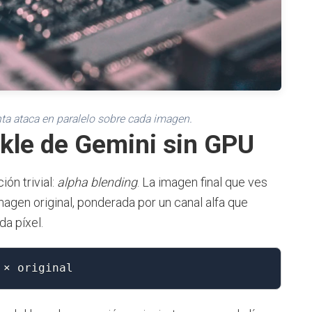
nta ataca en paralelo sobre cada imagen.
rkle de Gemini sin GPU
ón trivial:
alpha blending
. La imagen final que ves
imagen original, ponderada por un canal alfa que
a píxel.
 × original