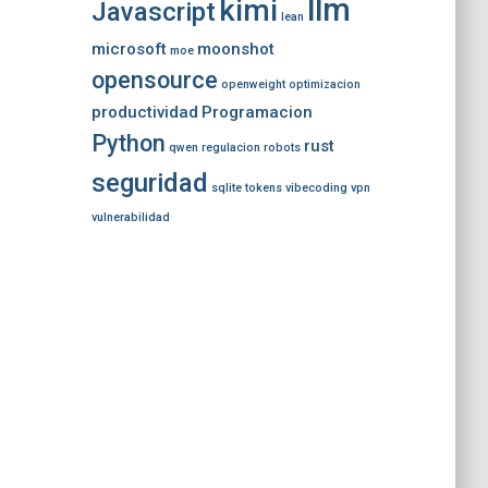
llm
kimi
Javascript
lean
microsoft
moonshot
moe
opensource
openweight
optimizacion
productividad
Programacion
Python
rust
qwen
regulacion
robots
seguridad
sqlite
tokens
vibecoding
vpn
vulnerabilidad