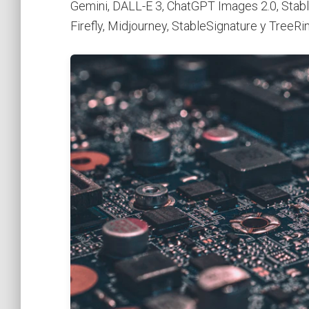
Gemini, DALL-E 3, ChatGPT Images 2.0, Sta
Firefly, Midjourney, StableSignature y TreeRin