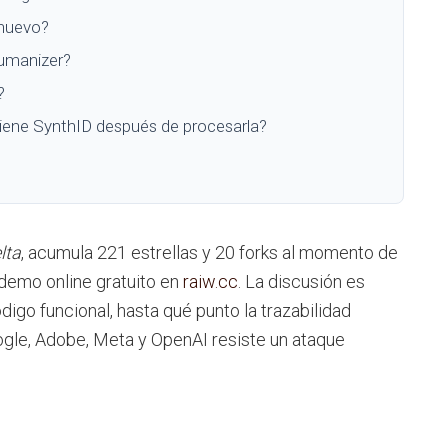
nuevo?
umanizer?
?
tiene SynthID después de procesarla?
lta
, acumula 221 estrellas y 20 forks al momento de
 demo online gratuito en
raiw.cc
. La discusión es
igo funcional, hasta qué punto la trazabilidad
ogle, Adobe, Meta y OpenAI resiste un ataque