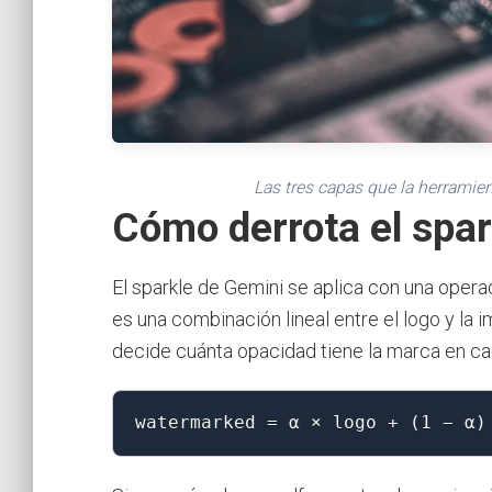
Las tres capas que la herramie
Cómo derrota el spa
El sparkle de Gemini se aplica con una operaci
es una combinación lineal entre el logo y la 
decide cuánta opacidad tiene la marca en cad
watermarked = α × logo + (1 − α)