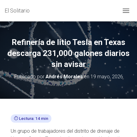
El Solitario
C
A
M
B
I
Refinería de litio Tesla en Texas
A
R
descarga 231,000 galones diarios
M
sin avisar
O
D
O
Publicado por
Andrés Morales
en
19 mayo, 2026
D
E
N
A
V
E
G
⏱️ Lectura: 14 min
A
C
Un grupo de trabajadores del distrito de drenaje de
I