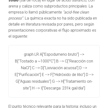
sodio
(sal de roca) en lugar de ácido sulfúrico, con
arena y caliza como subproductos principales. La
empresa lo llamó públicamente
“acid-free clean
process”
. La química exacta no ha sido publicada en
detalle en literatura revisada por pares, pero según
presentaciones corporativas el flujo aproximado es
el siguiente:
graph LR A["Espodumeno bruto"] -->
B["Tostado a ~1000°C"] B --> C["Reacción con
NaCl"] C --> D["Lixiviación acuosa"] D -->
E["Purificación"] E --> F["Hidróxido de litio"] D -->
G["Aguas residuales"] G --> H["Tratamiento on-
site"] H --> I["Descarga: 231k gal/día"]
El punto técnico relevante para la historia: incluso un