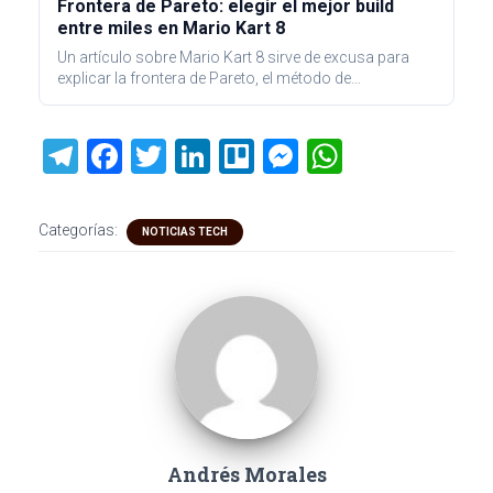
Frontera de Pareto: elegir el mejor build
entre miles en Mario Kart 8
Un artículo sobre Mario Kart 8 sirve de excusa para
explicar la frontera de Pareto, el método de…
T
F
T
Li
Tr
M
W
el
a
wi
nk
ell
es
h
e
ce
tt
e
o
se
at
Categorías:
NOTICIAS TECH
gr
b
er
dI
n
s
a
o
n
g
A
m
ok
er
p
p
Andrés Morales