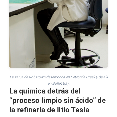
La zanja de Robstown desemboca en Petronila Creek y de allí
en Baffin Bay.
La química detrás del
“proceso limpio sin ácido” de
la refinería de litio Tesla