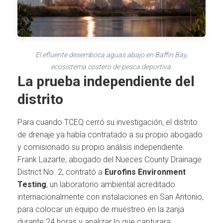
El efluente desemboca aguas abajo en Baffin Bay,
ecosistema costero de pesca deportiva.
La prueba independiente del
distrito
Para cuando TCEQ cerró su investigación, el distrito
de drenaje ya había contratado a su propio abogado
y comisionado su propio análisis independiente.
Frank Lazarte, abogado del Nueces County Drainage
District No. 2, contrató a
Eurofins Environment
Testing
, un laboratorio ambiental acreditado
internacionalmente con instalaciones en San Antonio,
para colocar un equipo de muestreo en la zanja
durante 24 horas y analizar lo que capturara.