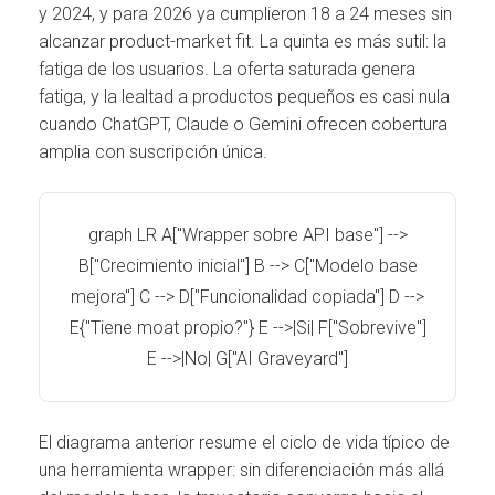
y 2024, y para 2026 ya cumplieron 18 a 24 meses sin
alcanzar product-market fit. La quinta es más sutil: la
fatiga de los usuarios. La oferta saturada genera
fatiga, y la lealtad a productos pequeños es casi nula
cuando ChatGPT, Claude o Gemini ofrecen cobertura
amplia con suscripción única.
graph LR A["Wrapper sobre API base"] -->
B["Crecimiento inicial"] B --> C["Modelo base
mejora"] C --> D["Funcionalidad copiada"] D -->
E{"Tiene moat propio?"} E -->|Si| F["Sobrevive"]
E -->|No| G["AI Graveyard"]
El diagrama anterior resume el ciclo de vida típico de
una herramienta wrapper: sin diferenciación más allá