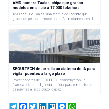
AMD compra Taalas: chips que graban
modelos en silicio a 17.000 tokens/s
AMD adquirió Taalas, una startup de Toronto que
graba los pesos de modelos de IA directamente en el…
SEOULTECH desarrolla un sistema de IA para
vigilar puentes a largo plazo
Investigadores de SEOULTECH construyeron un
framework de inteligencia artificial para el monitoreo
de puentes a largo plazo, capaz…
T
F
T
Li
Tr
M
W