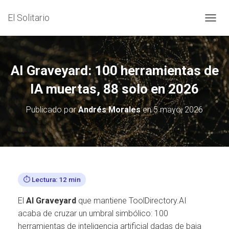
El Solitario
C
A
M
B
I
AI Graveyard: 100 herramientas de
A
R
IA muertas, 88 solo en 2026
M
O
Publicado por
Andrés Morales
en
5 mayo, 2026
D
O
D
E
N
A
V
⏱️ Lectura: 12 min
E
G
El
AI Graveyard
que mantiene ToolDirectory.AI
A
C
acaba de cruzar un umbral simbólico: 100
I
herramientas de inteligencia artificial dadas de baja