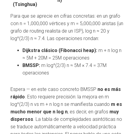
n)
(Tsinghua)
Para que se aprecie en cifras concretas: en un grafo
con n = 1,000,000 vértices y m = 5,000,000 aristas (un
grafo de routing realista de un ISP), log n ≈ 20 y
log^(2/3) n ≈ 7.4. Las operaciones rondan:
Dijkstra clásico (Fibonacci heap):
m + n log n
≈ 5M + 20M = 25M operaciones
BMSSP:
m log^(2/3) n ≈ 5M × 7.4 = 37M
operaciones
Espera — en este caso concreto BMSSP
no es más
rápido
. Esto requiere precisión: la mejora en m
log^(2/3) n vs m + n log n se manifiesta cuando
m es
mucho menor que n log n
, es decir, en grafos
muy
dispersos
. La tabla de complejidades asintóticas no
se traduce automáticamente a velocidad práctica