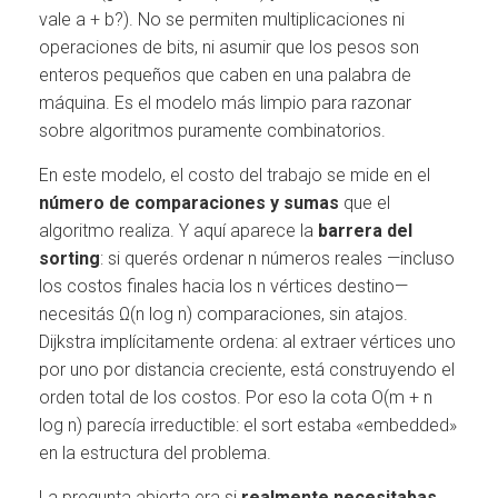
vale a + b?). No se permiten multiplicaciones ni
operaciones de bits, ni asumir que los pesos son
enteros pequeños que caben en una palabra de
máquina. Es el modelo más limpio para razonar
sobre algoritmos puramente combinatorios.
En este modelo, el costo del trabajo se mide en el
número de comparaciones y sumas
que el
algoritmo realiza. Y aquí aparece la
barrera del
sorting
: si querés ordenar n números reales —incluso
los costos finales hacia los n vértices destino—
necesitás Ω(n log n) comparaciones, sin atajos.
Dijkstra implícitamente ordena: al extraer vértices uno
por uno por distancia creciente, está construyendo el
orden total de los costos. Por eso la cota O(m + n
log n) parecía irreductible: el sort estaba «embedded»
en la estructura del problema.
La pregunta abierta era si
realmente necesitabas