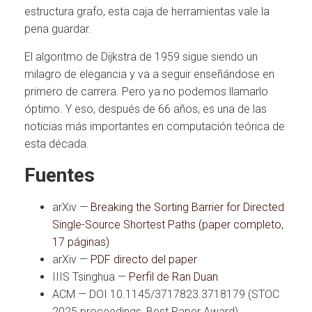
estructura grafo, esta caja de herramientas vale la
pena guardar.
El algoritmo de Dijkstra de 1959 sigue siendo un
milagro de elegancia y va a seguir enseñándose en
primero de carrera. Pero ya no podemos llamarlo
óptimo. Y eso, después de 66 años, es una de las
noticias más importantes en computación teórica de
esta década.
Fuentes
arXiv —
Breaking the Sorting Barrier for Directed
Single-Source Shortest Paths (paper completo,
17 páginas)
arXiv —
PDF directo del paper
IIIS Tsinghua —
Perfil de Ran Duan
ACM — DOI 10.1145/3717823.3718179 (STOC
2025 proceedings, Best Paper Award)