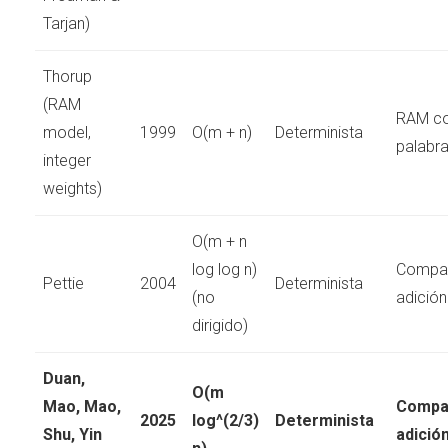
Tarjan)
Thorup
(RAM
RAM c
model,
1999
O(m + n)
Determinista
palabr
integer
weights)
O(m + n
log log n)
Compar
Pettie
2004
Determinista
(no
adición
dirigido)
Duan,
O(m
Mao, Mao,
Compa
2025
log^(2/3)
Determinista
Shu, Yin
adició