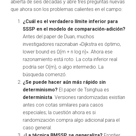
abierta de seis décadas y abre tres preguntas nuevas
que ahora son los problemas calientes en el campo:
¿Cuál es el verdadero límite inferior para
SSSP en el modelo de comparación-adición?
Antes del paper de Duan, muchos
investigadores razonaban «Dijkstra es óptimo,
lower bound es Ω(m + n log n)». Ahora ese
razonamiento está roto. La cota inferior real
podría ser O(m), o algo intermedio. La
búsqueda comenzó.
¿Se puede hacer aún más rápido sin
determinismo?
El paper de Tsinghua es
determinista
. Versiones randomizadas existían
antes con cotas similares para casos
especiales; la cuestión ahora es si
randomización compra algo adicional para el
caso general.
¿La técnica BMSSP se generaliza?
Frontier