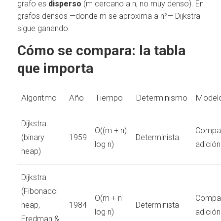
grafo es
disperso
(m cercano a n, no muy denso). En
grafos densos —donde m se aproxima a n²— Dijkstra
sigue ganando.
Cómo se compara: la tabla
que importa
Algoritmo
Año
Tiempo
Determinismo
Model
Dijkstra
O((m + n)
Compar
(binary
1959
Determinista
log n)
adición
heap)
Dijkstra
(Fibonacci
O(m + n
Compar
heap,
1984
Determinista
log n)
adición
Fredman &