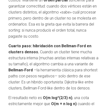
costos. Mantiene un
orden parcial
suficiente para
garantizar correctitud: cuando dos vértices están en
clusters distintos, el algoritmo «sabe» cuál procesar
primero, pero dentro de un cluster no se molesta en
ordenarlos. Esa es la grieta que evita la barrera del
sorting: si nunca producís el orden total, nunca
pagaste su costo.
Cuarto paso: hibridación con Bellman-Ford en
clusters densos.
Cuando un cluster tiene mucha
estructura interna (muchas aristas internas relativas a
su tamaño), el algoritmo cambia a una variante de
Bellman-Ford
—la herramienta clásica para shortest
paths con pesos negativos— solo dentro de ese
cluster. Es un híbrido oportunista: Dijkstra-like entre
clusters, Bellman-Ford-like dentro de los densos.
El resultado neto es
O(m log^(2/3) n)
, una cota
estrictamente mejor que
O(m + n log n)
cuando el