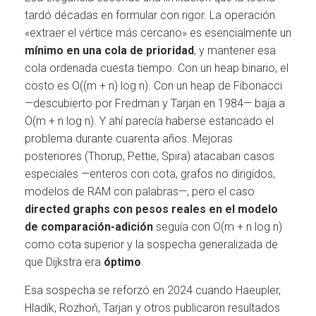
tardó décadas en formular con rigor. La operación
«extraer el vértice más cercano» es esencialmente un
mínimo en una cola de prioridad
, y mantener esa
cola ordenada cuesta tiempo. Con un heap binario, el
costo es O((m + n) log n). Con un heap de Fibonacci
—descubierto por Fredman y Tarjan en 1984— baja a
O(m + n log n). Y ahí parecía haberse estancado el
problema durante cuarenta años. Mejoras
posteriores (Thorup, Pettie, Spira) atacaban casos
especiales —enteros con cota, grafos no dirigidos,
modelos de RAM con palabras—, pero el caso
directed graphs con pesos reales en el modelo
de comparación-adición
seguía con O(m + n log n)
como cota superior y la sospecha generalizada de
que Dijkstra era
óptimo
.
Esa sospecha se reforzó en 2024 cuando Haeupler,
Hladík, Rozhoň, Tarjan y otros publicaron resultados