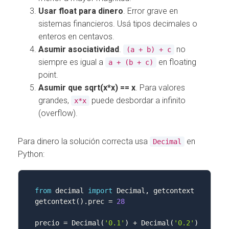
Usar float para dinero
. Error grave en
sistemas financieros. Usá tipos decimales o
enteros en centavos.
Asumir asociatividad
.
no
(a + b) + c
siempre es igual a
en floating
a + (b + c)
point.
Asumir que sqrt(x*x) == x
. Para valores
grandes,
puede desbordar a infinito
x*x
(overflow).
Para dinero la solución correcta usa
en
Decimal
Python:
from
 decimal 
import
 Decimal
,
 getcontext

getcontext
(
)
.
prec 
=
28
precio 
=
 Decimal
(
'0.1'
)
+
 Decimal
(
'0.2'
)