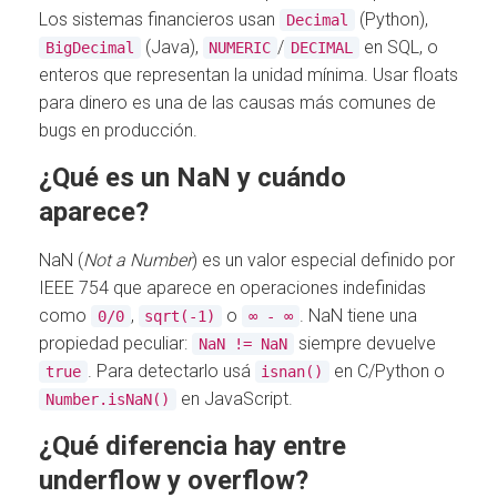
Los sistemas financieros usan
(Python),
Decimal
(Java),
/
en SQL, o
BigDecimal
NUMERIC
DECIMAL
enteros que representan la unidad mínima. Usar floats
para dinero es una de las causas más comunes de
bugs en producción.
¿Qué es un NaN y cuándo
aparece?
NaN (
Not a Number
) es un valor especial definido por
IEEE 754 que aparece en operaciones indefinidas
como
,
o
. NaN tiene una
0/0
sqrt(-1)
∞ - ∞
propiedad peculiar:
siempre devuelve
NaN != NaN
. Para detectarlo usá
en C/Python o
true
isnan()
en JavaScript.
Number.isNaN()
¿Qué diferencia hay entre
underflow y overflow?