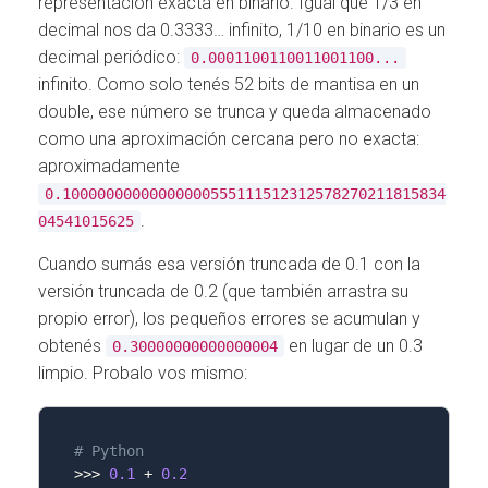
representación exacta en binario. Igual que 1/3 en
decimal nos da 0.3333… infinito, 1/10 en binario es un
decimal periódico:
0.0001100110011001100...
infinito. Como solo tenés 52 bits de mantisa en un
double, ese número se trunca y queda almacenado
como una aproximación cercana pero no exacta:
aproximadamente
0.10000000000000000555111512312578270211815834
.
04541015625
Cuando sumás esa versión truncada de 0.1 con la
versión truncada de 0.2 (que también arrastra su
propio error), los pequeños errores se acumulan y
obtenés
en lugar de un 0.3
0.30000000000000004
limpio. Probalo vos mismo:
# Python
>>
>
0.1
 + 
0.2