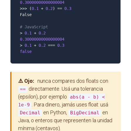
0.30000000000000004
>>
>
(
0.1
 + 
0.2
)
==
0.3
False

# JavaScript
>
0.1
 + 
0.2
0.30000000000000004
>
0.1
 + 
0.2
==
=
0.3
false
⚠️ Ojo:
nunca compares dos floats con
directamente. Usá una tolerancia
==
(epsilon), por ejemplo
abs(a - b) <
. Para dinero, jamás uses float: usá
1e-9
en Python,
en
Decimal
BigDecimal
Java, o enteros que representen la unidad
mínima (centavos).