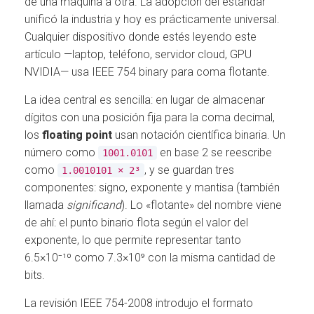
de una máquina a otra. La adopción del estándar
unificó la industria y hoy es prácticamente universal.
Cualquier dispositivo donde estés leyendo este
artículo —laptop, teléfono, servidor cloud, GPU
NVIDIA— usa IEEE 754 binary para coma flotante.
La idea central es sencilla: en lugar de almacenar
dígitos con una posición fija para la coma decimal,
los
floating point
usan notación científica binaria. Un
número como
en base 2 se reescribe
1001.0101
como
, y se guardan tres
1.0010101 × 2³
componentes: signo, exponente y mantisa (también
llamada
significand
). Lo «flotante» del nombre viene
de ahí: el punto binario flota según el valor del
exponente, lo que permite representar tanto
6.5×10⁻¹⁰ como 7.3×10⁹ con la misma cantidad de
bits.
La revisión IEEE 754-2008 introdujo el formato