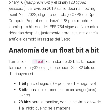
binary16 (
half precision
) y el binary128 (
quad
precision
). La revisión 2019 sumó decimal floating
point. Y en 2023, el grupo de trabajo OFP8 del Open
Compute Project estandarizó FP8 para machine
learning. La historia del IEEE 754 sigue activa cuatro
décadas después, justamente porque la inteligencia
artificial cambió las reglas del juego.
Anatomía de un float bit a bit
Tomemos un
estándar de 32 bits, también
float
llamado binary32 o single precision. Sus 32 bits se
distribuyen así:
1 bit
para el signo (0 = positivo, 1 = negativo).
8 bits
para el exponente, con un sesgo (bias)
de 127.
23 bits
para la mantisa, con un bit «implícito» de
1 al inicio que no se almacena.