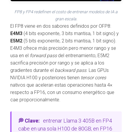
FP8 y FP4 redefinen el costo de entrenar modelos de IA a
gran escala.
El FP8 viene en dos sabores definidos por OFP8:
E4M3
(4 bits exponente, 3 bits mantisa, 1 bit signo) y
E5M2
(5 bits exponente, 2 bits mantisa, 1 bit signo).
E4M3 ofrece más precisión pero menor rango y se
usa en el
forward pass
del entrenamiento; E5M2
sacrifica precisión por rango y se aplica a los
gradientes durante el
backward pass
. Las GPUs
NVIDIA H100 y posteriores tienen
tensor cores
nativos que aceleran estas operaciones hasta 4×
respecto a FP16, con un consumo energético que
cae proporcionalmente.
💭 Clave:
entrenar Llama 3 405B en FP4
cabe en una sola H100 de 80GB; en FP16