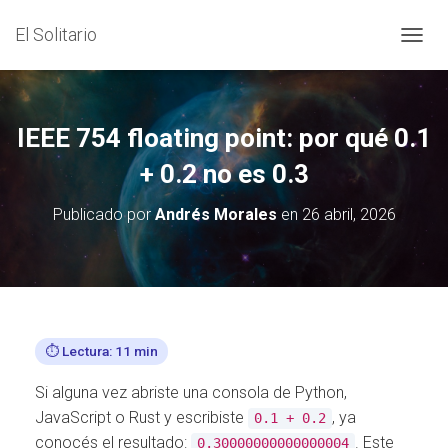
El Solitario
C
A
M
B
I
IEEE 754 floating point: por qué 0.1
A
R
+ 0.2 no es 0.3
M
O
Publicado por
Andrés Morales
en
26 abril, 2026
D
O
D
E
N
A
V
⏱️ Lectura: 11 min
E
G
Si alguna vez abriste una consola de Python,
A
C
JavaScript o Rust y escribiste
, ya
0.1 + 0.2
I
conocés el resultado:
. Este
0.30000000000000004