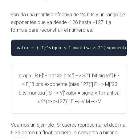
Eso da una mantisa efectiva de 24 bits y un rango de
exponentes que va desde -126 hasta +127. La
fórmula para reconstruir el número es:
valor = (-1)^signo × 1.mantisa × 2^(exponente - 1
graph LR F["Float 32 bits"] --> S["1 bit signo"] F -
-> E["8 bits exponente (bias 127)"] F --> M["23
bits mantisa"] S --> V["valor = signo × 1.mantisa
× 2^(exp-127)"] E --> V M --> V
Veamos un ejemplo. Si querés representar el decimal
6.25 como un float, primero lo convertís a binario: