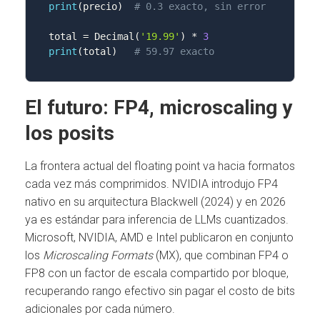
print
(
precio
)
# 0.3 exacto, sin error
total 
=
 Decimal
(
'19.99'
)
*
3
print
(
total
)
# 59.97 exacto
El futuro: FP4, microscaling y
los posits
La frontera actual del floating point va hacia formatos
cada vez más comprimidos. NVIDIA introdujo FP4
nativo en su arquitectura Blackwell (2024) y en 2026
ya es estándar para inferencia de LLMs cuantizados.
Microsoft, NVIDIA, AMD e Intel publicaron en conjunto
los
Microscaling Formats
(MX), que combinan FP4 o
FP8 con un factor de escala compartido por bloque,
recuperando rango efectivo sin pagar el costo de bits
adicionales por cada número.