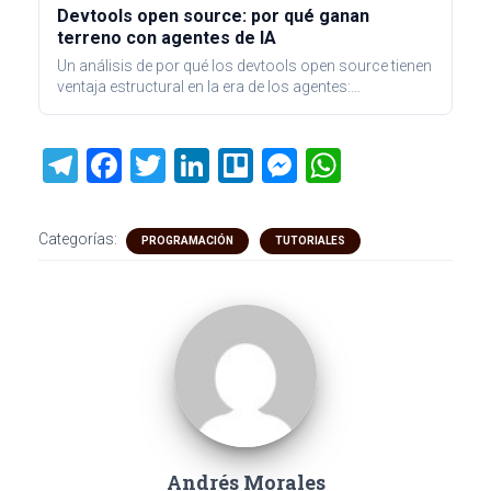
Devtools open source: por qué ganan
terreno con agentes de IA
Un análisis de por qué los devtools open source tienen
ventaja estructural en la era de los agentes:…
T
F
T
Li
Tr
M
W
el
a
wi
nk
ell
es
h
e
ce
tt
e
o
se
at
Categorías:
PROGRAMACIÓN
TUTORIALES
gr
b
er
dI
n
s
a
o
n
g
A
m
ok
er
p
p
Andrés Morales