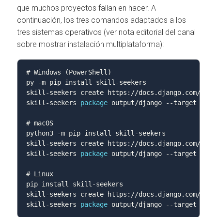
que muchos proyectos fallan en hacer. A
continuación, los tres comandos adaptados a los
tres sistemas operativos (ver nota editorial del canal
sobre mostrar instalación multiplataforma):
# Windows 
(
PowerShell
)
py 
-
m pip install skill
-
seekers

skill
-
seekers create https
:
/
/
docs
.
django
.
com
/
skill
-
seekers 
package
 output
/
django 
--
target claud
# macOS

python3 
-
m pip install skill
-
seekers

skill
-
seekers create https
:
/
/
docs
.
django
.
com
/
skill
-
seekers 
package
 output
/
django 
--
target claud
# Linux

pip install skill
-
seekers

skill
-
seekers create https
:
/
/
docs
.
django
.
com
/
skill
-
seekers 
package
 output
/
django 
--
target clau