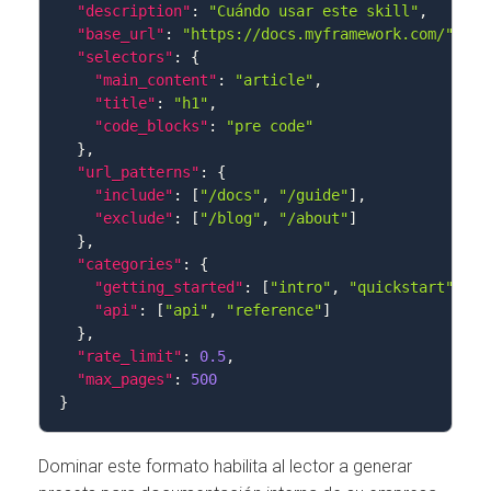
"description"
:
"Cuándo usar este skill"
,
"base_url"
:
"https://docs.myframework.com/"
,
"selectors"
:
{
"main_content"
:
"article"
,
"title"
:
"h1"
,
"code_blocks"
:
"pre code"
}
,
"url_patterns"
:
{
"include"
:
[
"/docs"
,
"/guide"
]
,
"exclude"
:
[
"/blog"
,
"/about"
]
}
,
"categories"
:
{
"getting_started"
:
[
"intro"
,
"quickstart"
]
,
"api"
:
[
"api"
,
"reference"
]
}
,
"rate_limit"
:
0.5
,
"max_pages"
:
500
}
Dominar este formato habilita al lector a generar