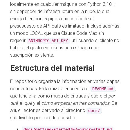
localmente en cualquier máquina con Python 3.10+,
sin depender de infraestructura en la nube, lo cual
encaja bien con equipos chicos donde el
presupuesto de API calls es limitado. Incluye además
un modo LOCAL que usa Claude Code Max sin
requerir
, útil cuando el cliente no
ANTHROPIC_API_KEY
habilita el gasto en tokens pero sí paga una
suscripción existente.
Estructura del material
El repositorio organiza la información en varias capas
concéntricas. En la raíz se encuentra el
,
README.md
que funciona como mapa de entrada y cubre el
por
qué
, el
qué
y el
cómo empezar en tres comandos
. De
ahí, el lector es derivado al directorio
,
docs/
subdividido por tipo de consulta:
—
docs/getting-started/02-quick-start.md