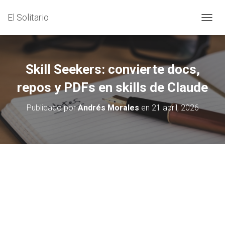
El Solitario
C
A
M
B
I
Skill Seekers: convierte docs,
A
R
repos y PDFs en skills de Claude
M
O
Publicado por
Andrés Morales
en
21 abril, 2026
D
O
D
E
N
A
V
E
G
A
C
I