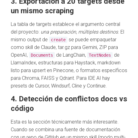
3. Exportación a 20 targets desde
un mismo scraping
La tabla de targets establece el argumento central
del proyecto:
una preparación, múltiples destinos
. El
mismo output de
se puede empaquetar
create
como skill de Claude, tar.gz para Gemini, ZIP para
OpenAI,
de LangChain,
de
Documents
TextNodes
LlamaIndex, estructuras para Haystack, markdown
listo para upsert en Pinecone, o formatos específicos
para Chroma, FAISS y Qdrant. Para IDE AI hay
presets de Cursor, Windsurf, Cline y Continue.
4. Detección de conflictos docs vs
código
Esta es la sección técnicamente más interesante.
Cuando se combina una fuente de documentación
con un repo de GitHub en un mismo skill (modo multi-