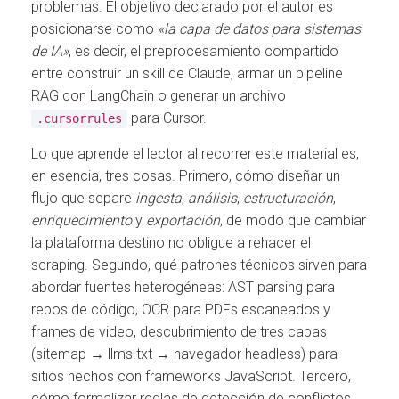
problemas. El objetivo declarado por el autor es
posicionarse como
«la capa de datos para sistemas
de IA»
, es decir, el preprocesamiento compartido
entre construir un skill de Claude, armar un pipeline
RAG con LangChain o generar un archivo
para Cursor.
.cursorrules
Lo que aprende el lector al recorrer este material es,
en esencia, tres cosas. Primero, cómo diseñar un
flujo que separe
ingesta
,
análisis
,
estructuración
,
enriquecimiento
y
exportación
, de modo que cambiar
la plataforma destino no obligue a rehacer el
scraping. Segundo, qué patrones técnicos sirven para
abordar fuentes heterogéneas: AST parsing para
repos de código, OCR para PDFs escaneados y
frames de video, descubrimiento de tres capas
(sitemap → llms.txt → navegador headless) para
sitios hechos con frameworks JavaScript. Tercero,
cómo formalizar reglas de detección de conflictos